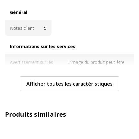
Général
Général
Notes client
5
Informations sur les services
Informations sur les services
Avertissement sur les
L'image du produit peut être
couleurs de l'image
d'une couleur différente
Caractéristiques techniques
Afficher toutes les caractéristiques
Caractéristiques techniques
Caractéristiques
100 % recyclable
archivage
Produits similaires
Couleur
Variée