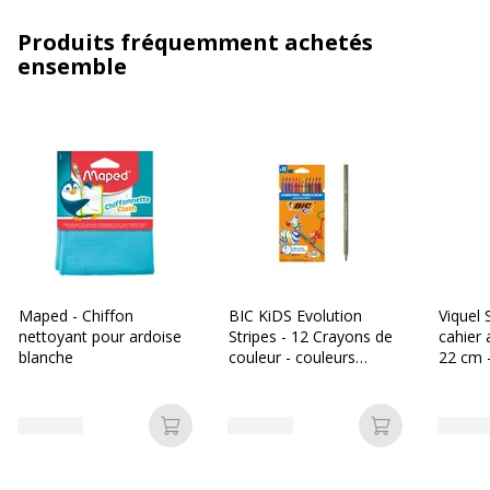
Produits fréquemment achetés
ensemble
Maped - Chiffon
BIC KiDS Evolution
Viquel 
nettoyant pour ardoise
Stripes - 12 Crayons de
cahier 
blanche
couleur - couleurs
22 cm -
assorties
différe
Ajouter au panier
Ajouter au p