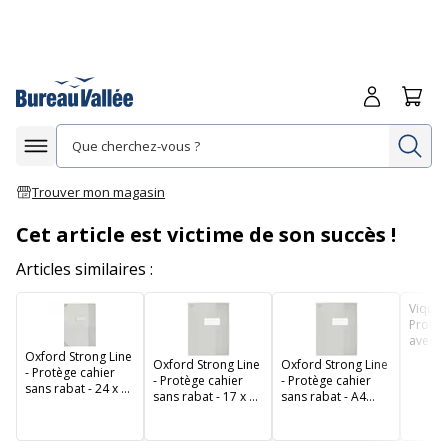
Me connecte
Panie
Re
Afficher la navigation
Trouver mon magasin
Cet article est victime de son succès !
Articles similaires :
Viquel 
Protèg
avec ra
Oxford Strong Line
32 cm 
Oxford Strong Line
Oxford Strong Line
- Protège cahier
dans d
- Protège cahier
- Protège cahier
sans rabat - 24 x 32
couleu
sans rabat - 17 x 22
sans rabat - A4
cm - incolore
cm - incolore
(21x29,7 cm) -
translucide
translucide
incolore
translucide