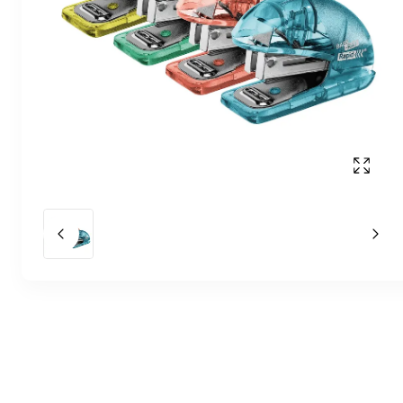
Affich
Slide précédent
Slid