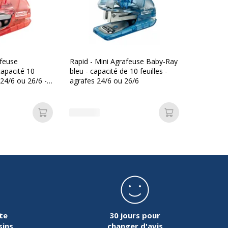
5 ans
afeuse
Rapid - Mini Agrafeuse Baby-Ray
capacité 10
bleu - capacité de 10 feuilles -
 24/6 ou 26/6 -
agrafes 24/6 ou 26/6
Ajouter au panier
Ajouter au pan
24/6, 26/6
te
30 jours pour
sins
changer d'avis