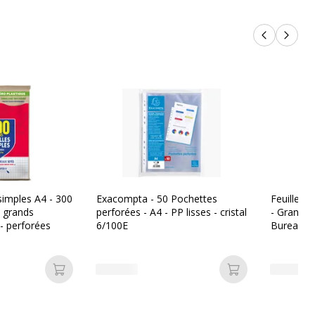
Produits p
Produi
 simples A4 - 300
Exacompta - 50 Pochettes
Feuilles 
- grands
perforées - A4 - PP lisses - cristal
- Grands 
 - perforées
6/100E
Bureau Va
Ajouter au panier
Ajouter au pan