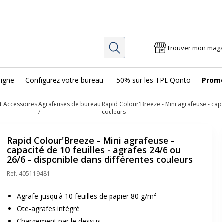
Rechercher
Trouver mon mag
ligne
Configurez votre bureau
-50% sur les TPE Qonto
Prom
t Accessoires
Agrafeuses de bureau
Rapid Colour'Breeze - Mini agrafeuse - capa
couleurs
Rapid Colour'Breeze - Mini agrafeuse -
capacité de 10 feuilles - agrafes 24/6 ou
26/6 - disponible dans différentes couleurs
Ref.
405119481
Agrafe jusqu'à 10 feuilles de papier 80 g/m²
Ote-agrafes intégré
Chargement par le dessus