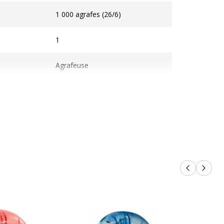
les
1 000 agrafes (26/6)
1
Agrafeuse
Produits p
Produi