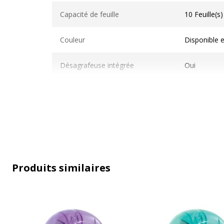
Caractéristiques techniques
Capacité de feuille
10 Feuille(s)
Couleur
Disponible e
Désagrafeuse intégrée
Oui
Matériau perforable
Métal, Plas
Mécanisme de chargement
Par le haut
Méthode d'agrafage
Fermé
Produits similaires
Profondeur d'insertion
30 mm