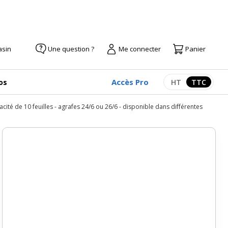
asin
Une question ?
Me connecter
Panier
Accès Pro
os
HT
TTC
Afficher les pr
Afficher
cité de 10 feuilles - agrafes 24/6 ou 26/6 - disponible dans différentes