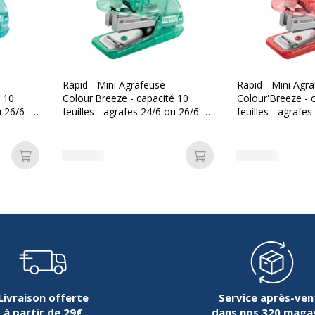
Garantie
Garantie
051661030819
Garantie commerciale
apid
Rapid - Mini Agrafeuse
Rapid - Mini Agr
é 10
Colour'Breeze - capacité 10
Colour'Breeze - 
u 26/6 -
feuilles - agrafes 24/6 ou 26/6 -
feuilles - agrafes
001328
Vert
Corail
Ajouter au panier
Ajouter au panier
Divers
Divers
m
Taille d'agrafe compatible
m
Livraison offerte
Service après-ven
à partir de 29€
dans nos 320 maga