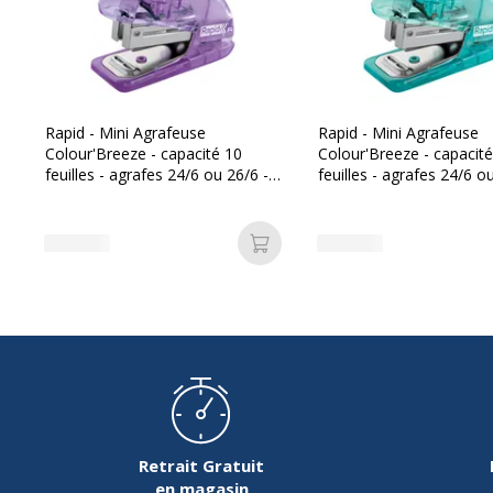
Données d'identification
Données d'identification
Code barre maitre
4
Marque
R
Rapid - Mini Agrafeuse
Rapid - Mini Agrafeuse
Colour'Breeze - capacité 10
Colour'Breeze - capacit
feuilles - agrafes 24/6 ou 26/6 -
feuilles - agrafes 24/6 o
Référence produit fabricant
5
Lavande
Bleu
Ajouter au panier
Dimensions et poids
Dimensions et poids
Hauteur
33 m
Largeur
93 m
Retrait Gratuit
en magasin