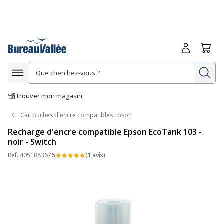
Me connecte
Panie
Re
Afficher la navigation
Trouver mon magasin
Cartouches d'encre compatibles Epson
Recharge d'encre compatible Epson EcoTank 103 -
noir - Switch
Ref.
405188367
5
(1 avis)