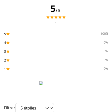
Quantité incluse
1
5
/5
Type de cartouche
Compatible Switch
1
Données d'identification
Données d'identification
5
100%
4
Code barre maitre
3700654268050
0%
3
0%
Marque
The Premium Solution
2
0%
Référence produit fabricant
CNETU1B
1
0%
Divers
Divers
Compatibilité
Epson EcoTank ET-16150
,
ET-16600
,
détaillée du
ET-16650
,
ET-2700
,
ET-2710
,
ET-
produit
2711
,
ET-2712
,
ET-2714
,
ET-2715
,
ET-
Filtrer
2720
,
ET-2721
,
ET-2726
,
ET-2750
,
ET-