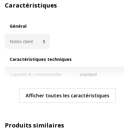
Caractéristiques
Général
Général
Notes client
5
Caractéristiques techniques
Caractéristiques techniques
Capacité du consommable
standard
Cartouches de marque
Non
Afficher toutes les caractéristiques
Contenance en ml
140 ml
Couleur du consommable
Noir
Produits similaires