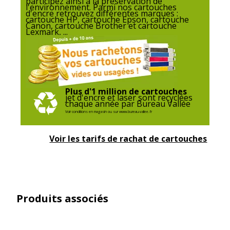
participez ainsi à la préservation de
l'environnement. Parmi nos cartouches
d'encre retrouvez différentes marques :
cartouche HP, cartouche Epson, cartouche
Normes de conformité
ISO 24711
Canon, cartouche Brother et cartouche
Lexmark, ...
Données logistiques
Données logistiques
Quantité emballée
1
Plus d'1 million de cartouches
jet d'encre et laser sont recyclées
chaque année par Bureau Vallée
Voir conditions en magasin ou sur www.bureau-vallee.fr
Voir les tarifs de rachat de cartouches
Produits associés