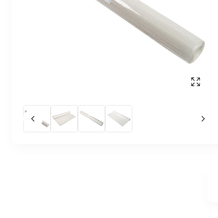
Affich
Slide précédent
Slid