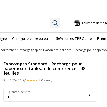
Rechercher
Trouver mon mag
ligne
Configurez votre bureau
-50% sur les TPE Qonto
Prom
 conférence
Recharges papier
Exacompta Standard - Recharge pour paperboar
Exacompta Standard - Recharge pour
paperboard tableau de conférence - 48
feuilles
Ref.
79352870
4,1
(17 avis)
Quantité incluse
:
1