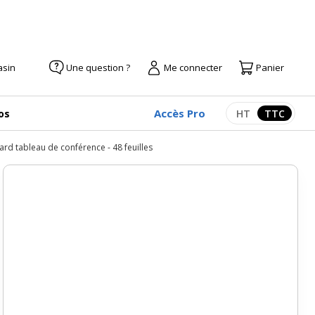
asin
Une question ?
Me connecter
Panier
Accès Pro
os
HT
TTC
Afficher les pr
Afficher
d tableau de conférence - 48 feuilles