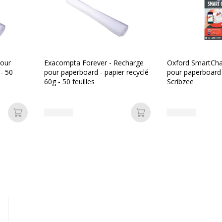
1
Marque
Référence produit fabrica
pour
Exacompta Forever - Recharge
Oxford SmartCha
- 50
pour paperboard - papier recyclé
pour paperboard -
60g - 50 feuilles
Scribzee
Ajouter au panier
Ajouter au panier