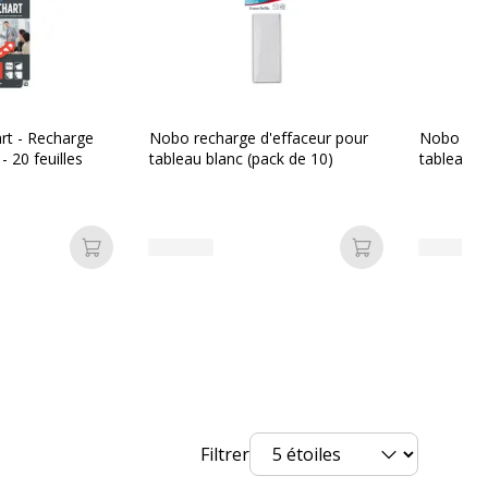
Exacompta
nt
35651EX1
rt - Recharge
Nobo recharge d'effaceur pour
Nobo rech
 20 feuilles
tableau blanc (pack de 10)
tableau b
Ajouter au panier
Ajouter au pan
Filtrer