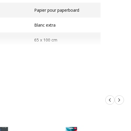
ques
Papier pour paperboard
Blanc extra
65 x 100 cm
60 g/m2
les
48 Feuille(s)
Produits p
Produi
on
3130630356516