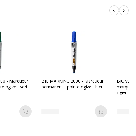
Produits p
Produi
00 - Marqueur
BIC MARKING 2000 - Marqueur
BIC VELL
e ogive - vert
permanent - pointe ogive - bleu
marqueurs
ogive - c
Ajouter au panier
Ajouter au pan