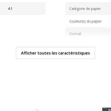
Caractéristiques techni
4.1
Catégorie de papier
Couleur(s) du papier
Format
Grammage
Afficher toutes les caractéristiques
Nombre de pages ou feuil
Données d'identificati
Données d'identification
Blanc
Code barre maitre