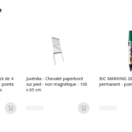
e
ck de 4
Juvénilia - Chevalet paperbord
BIC MARKING 20
 pointe
sur pied - non magnétique - 100
permanent - point
es
x 65 cm
Ajouter au panier
Ajouter au panier