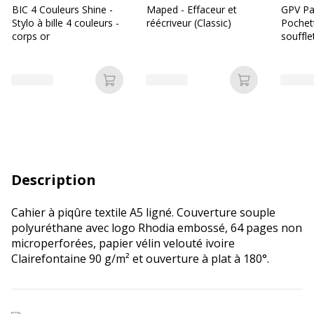
BIC 4 Couleurs Shine -
Maped - Effaceur et
GPV Pa
Stylo à bille 4 couleurs -
réécriveur (Classic)
Pochett
corps or
souffl
- 130 g
adhési
Ajouter au panier
Ajouter au p
Description
Cahier à piqûre textile A5 ligné. Couverture souple
polyuréthane avec logo Rhodia embossé, 64 pages non
microperforées, papier vélin velouté ivoire
Clairefontaine 90 g/m² et ouverture à plat à 180°.