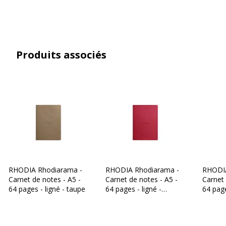
Type de couverture
Couverture souple
Type de réglure
Ligné
Produits associés
Type de reliure
Reliure piquée
Type de réglure
Ligné
Caractéristiques générales
Caractéristiques générales
Catégorie de couleur
Orange
Couleur extérieure
Orange
RHODIA Rhodiarama -
RHODIA Rhodiarama -
RHODIA
Carnet de notes - A5 -
Carnet de notes - A5 -
Carnet 
Couleur du produit
Orange
64 pages - ligné - taupe
64 pages - ligné -
64 page
coquelicot
chocol
Quantité incluse
1