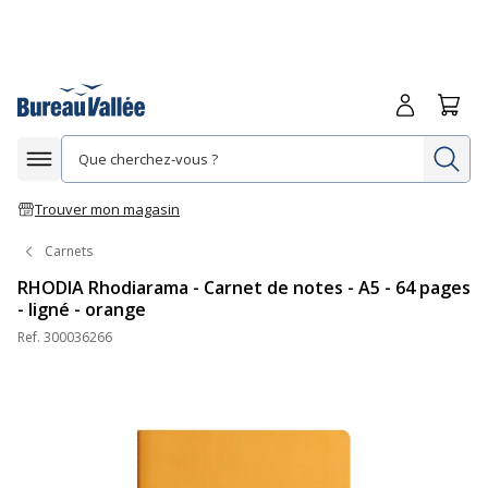
Me connecte
Panie
Re
Afficher la navigation
Trouver mon magasin
Carnets
RHODIA Rhodiarama - Carnet de notes - A5 - 64 pages
- ligné - orange
Ref.
300036266