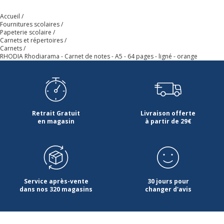
Type d'emballage
Film plastique
Accueil
Fournitures scolaires
Papeterie scolaire
Données d'identification
Carnets et répertoires
Données d'identification
Carnets
RHODIA Rhodiarama - Carnet de notes - A5 - 64 pages - ligné - orange
Code barre maitre
3037921164150
Marque
RHODIA
Retrait Gratuit
Livraison offerte
Référence produit fabricant
116415C
en magasin
à partir de 29€
Service après-vente
30 jours pour
dans nos 320 magasins
changer d'avis