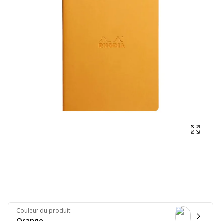
Affich
Couleur du produit
:
Orange