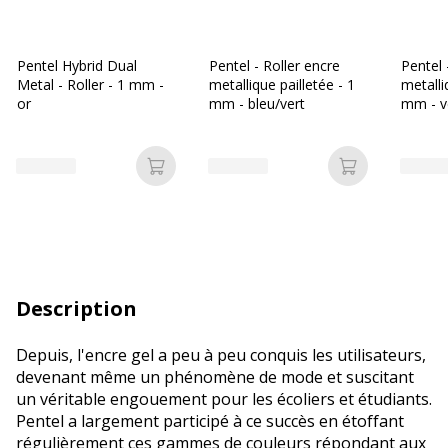
Pentel Hybrid Dual
Pentel - Roller encre
Pentel 
Metal - Roller - 1 mm -
metallique pailletée - 1
metalli
or
mm - bleu/vert
mm - v
Ajouter au panier
Ajouter au p
Description
Depuis, l'encre gel a peu à peu conquis les utilisateurs,
devenant même un phénomène de mode et suscitant
un véritable engouement pour les écoliers et étudiants.
Pentel a largement participé à ce succès en étoffant
régulièrement ces gammes de couleurs répondant aux