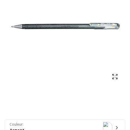
Affich
Couleur
: