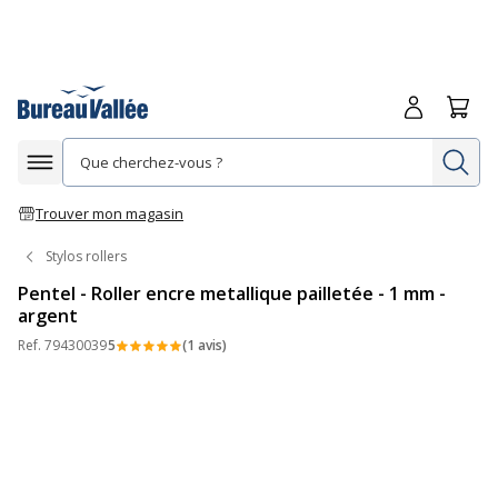
Me connecte
Panie
Re
Afficher la navigation
Trouver mon magasin
Stylos rollers
Pentel - Roller encre metallique pailletée - 1 mm -
argent
Ref.
79430039
5
(1 avis)