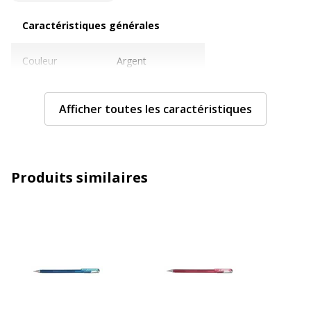
Caractéristiques générales
Caractéristiques générales
Couleur
Argent
Quantité incluse
1
Afficher toutes les caractéristiques
Sous-catégorie
Stylos et crayons
Type de produit
Roller
Produits similaires
Caractéristiques techniques
Caractéristiques techniques
Avec bouchon
Oui
Clip poche
Oui