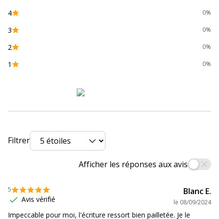
Zone de préhension
Oui
4
0%
Données d'identification
3
Données d'identification
0%
2
0%
Code barre maitre
0884851024619
1
0%
Marque
Pentel
Référence produit fabricant
K110-DZX -1item
Filtrer
Afficher les réponses aux avis
5
Blanc E.
Avis vérifié
le
08/09/2024
Impeccable pour moi, l'écriture ressort bien pailletée. Je le