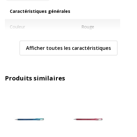
Caractéristiques générales
Caractéristiques générales
Couleur
Rouge
Pièces de rechange disponibles
Non renseigné
Afficher toutes les caractéristiques
Quantité incluse
1
Sous-catégorie
Stylos et crayons
Produits similaires
Type de produit
Roller
Caractéristiques techniques
Caractéristiques techniques
Avec bouchon
Oui