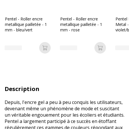
Pentel - Roller encre
Pentel - Roller encre
Pentel 
metallique pailletée - 1
metallique pailletée - 1
Metal -
mm - bleu/vert
mm - rose
violet/
Ajouter au panier
Ajouter au p
Description
Depuis, l'encre gel a peu à peu conquis les utilisateurs,
devenant même un phénomène de mode et suscitant
un véritable engouement pour les écoliers et étudiants.
Pentel a largement participé à ce succès en étoffant
régulièrement ces gammes de couleurs répondant aux