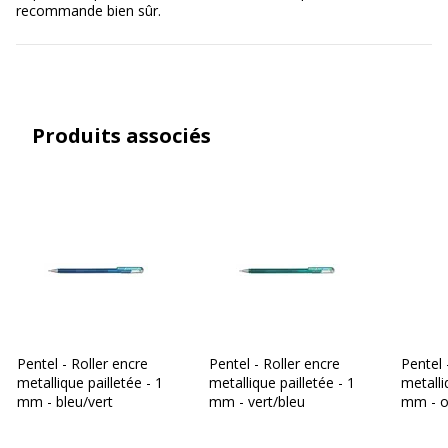
recommande bien sûr.
Produit sans plastique
Non
Produit recyclable
Non renseigné
Présence de substance
Produits associés
Non
dangereuses
Pentel - Roller encre
Pentel - Roller encre
Pentel 
metallique pailletée - 1
metallique pailletée - 1
metalli
mm - bleu/vert
mm - vert/bleu
mm - o