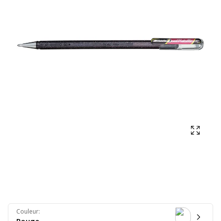
Affich
Couleur
: