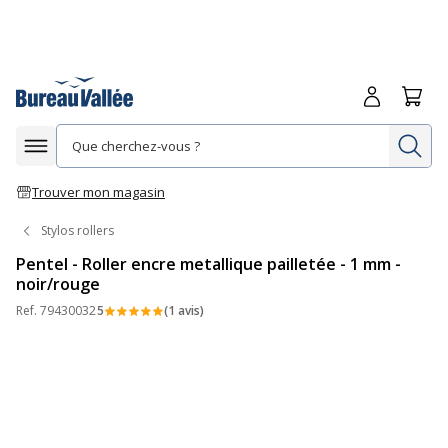
Me connecte
Panie
Re
Afficher la navigation
Trouver mon magasin
Stylos rollers
Pentel - Roller encre metallique pailletée - 1 mm -
noir/rouge
Ref.
79430032
5
(1 avis)