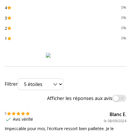
Zone de préhension
Oui
4
0%
Données d'identification
3
Données d'identification
0%
2
0%
Code barre maitre
0884851024541
1
0%
Marque
Pentel
Référence produit fabricant
K110-DAX -1item
Caractéristiques environnementales
Caractéristiques environnementales
Filtrer
Emballage sans plastique
Oui
Afficher les réponses aux avis
Produit compostable
Non compostable
5
Blanc E.
Avis vérifié
le
08/09/2024
Produit rechargeable
Non
Impeccable pour moi, l'écriture ressort bien pailletée. Je le