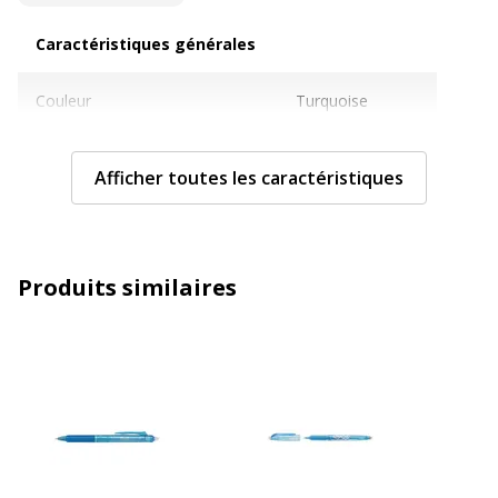
Caractéristiques générales
Caractéristiques générales
Couleur
Turquoise
Pièces de rechange disponibles
Non
Afficher toutes les caractéristiques
Quantité incluse
1
Sous-catégorie
Stylos et crayons
Produits similaires
Type de produit
Roller
Caractéristiques techniques
Caractéristiques techniques
Avec bouchon
Oui