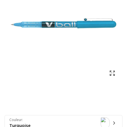
Affich
Couleur
:
Turquoise