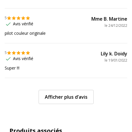
Impact environnemental
undefined kg
CO2e
5
Mme B. Martine
Avis vérifié
Produit compostable
Non compostable
le
24/12/2022
pilot couleur originale
Produit rechargeable
Non
5
Lily k. Doidy
Produit sans plastique
Non
Avis vérifié
le
19/01/2022
Super !!!
Produit recyclable
Non
Présence de substance
Non
dangereuses
Afficher plus d’avis
Produits associés