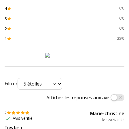
4
0%
Taille de bille
0.5 mm
3
0%
Zone de préhension
Oui
2
0%
Données d'identification
1
25%
Données d'identification
Code barre maitre
4902505134692
Marque
Pilot
Filtrer
Référence produit fabricant
4902505134692
Afficher les réponses aux avis
Caractéristiques environnementales
Caractéristiques environnementales
5
Marie-christine
Emballage sans plastique
Oui
Avis vérifié
le
12/05/2023
Très bien