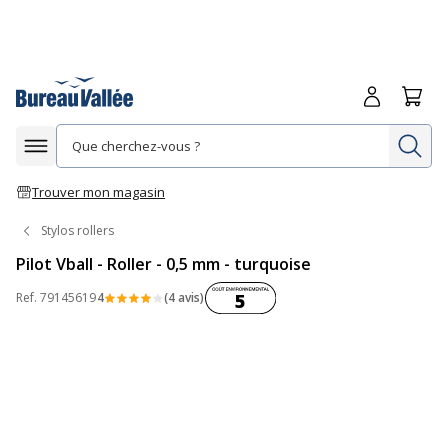
Me connecte
Panie
Re
Afficher la navigation
Trouver mon magasin
Stylos rollers
Pilot Vball - Roller - 0,5 mm - turquoise
Coût environnemental :
Ref.
79145619
4
(4 avis)
5