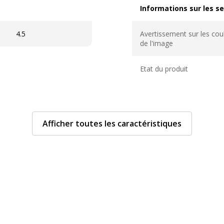
Informations sur les se
Informations sur les ser
4.5
Avertissement sur les cou
de l'image
Etat du produit
Afficher toutes les caractéristiques
Divers
Divers
arent
Compatibilité détaillée du
m
ant aux déchirures
nt à l'eau