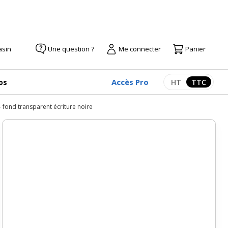
asin
Une question ?
Me connecter
Panier
Accès Pro
os
HT
TTC
Afficher les pr
Afficher
 fond transparent écriture noire