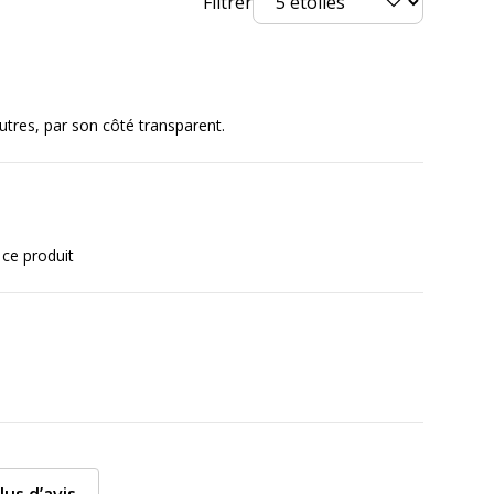
Filtrer
DYMO
nt
S0721530
autres, par son côté transparent.
 ce produit
1