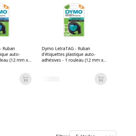
- Ruban
Dymo LetraTAG - Ruban
tique auto-
d'étiquettes plastique auto-
uleau (12 mm x
adhésives - 1 rouleau (12 mm x
écriture noire
4 m) - fond vert écriture noire
Ajouter au panier
Ajouter au pan
on
5411313122672