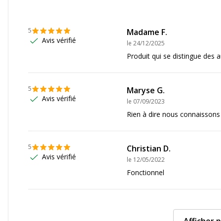
Marque
5
Madame F.
Avis vérifié
Référence produit fabrica
le
24/12/2025
Produit qui se distingue des 
5
Maryse G.
ttes et autocollants
Avis vérifié
le
07/09/2023
Rien à dire nous connaissons
5
Christian D.
Données logistiques
Avis vérifié
le
12/05/2022
Fonctionnel
Données logistiques
ined kg CO2e
Quantité emballée