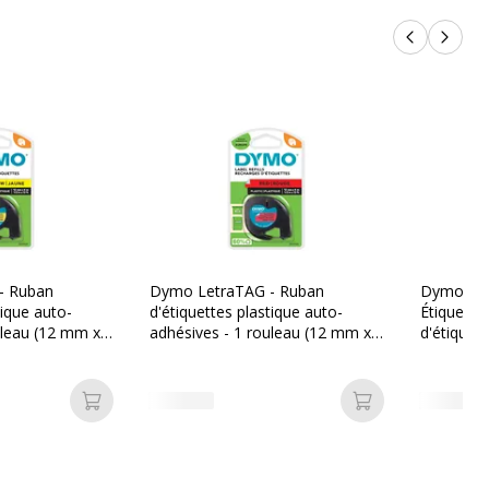
Produits p
Produi
- Ruban
Dymo LetraTAG - Ruban
Dymo Let
tique auto-
d'étiquettes plastique auto-
Étiqueteu
uleau (12 mm x
adhésives - 1 rouleau (12 mm x
d'étique
 écriture noire
4 m) - fond rouge écriture noire
impressio
thermique
Ajouter au panier
Ajouter au pan