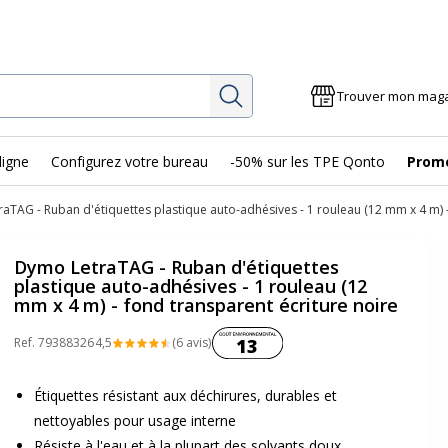
Rechercher
Trouver mon mag
ligne
Configurez votre bureau
-50% sur les TPE Qonto
Prom
aTAG - Ruban d'étiquettes plastique auto-adhésives - 1 rouleau (12 mm x 4 m) -
Dymo LetraTAG - Ruban d'étiquettes
plastique auto-adhésives - 1 rouleau (12
mm x 4 m) - fond transparent écriture noire
Coût environnemental :
Ref.
79388326
4,5
(6 avis)
13
Étiquettes résistant aux déchirures, durables et
nettoyables pour usage interne
Résiste à l'eau et à la plupart des solvants doux