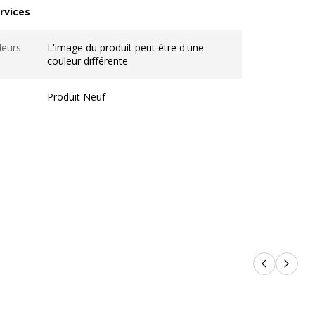
rvices
vices
leurs
L'image du produit peut être d'une
couleur différente
Produit Neuf
 produit
DYMO LetraTag LT-100H, LT-100T
Produits p
Produi