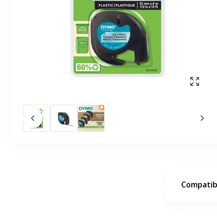
Affich
Slide précédent
Slid
Compatibi