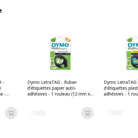
e
 -
Dymo LetraTAG - Ruban
Dymo LetraTAG 
d'étiquettes papier auto-
d'étiquettes plas
e -
adhésives - 1 rouleau (12 mm x
adhésives - 1 ro
4 m) - fond blanc écriture noire
4 m) - fond jaune
Ajouter au panier
Ajouter au panier