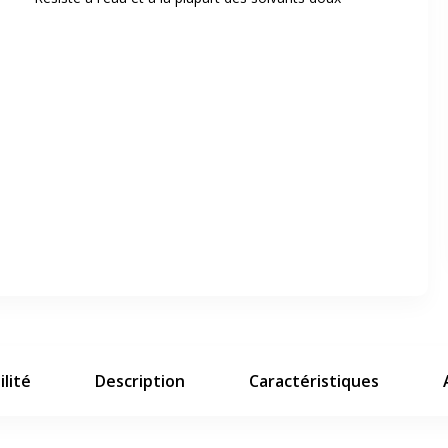
er en plein écran
e suivant
lité
Description
Caractéristiques