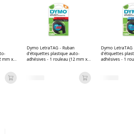
que
u (1,2 cm x 4 m)
ique
n
Dymo LetraTAG - Ruban
Dymo LetraTAG 
to-
d'étiquettes plastique auto-
d'étiquettes plas
ert thermique
12 mm x
adhésives - 1 rouleau (12 mm x
adhésives - 1 ro
e noire
4 m) - fond rouge écriture noire
4 m) - fond bleu 
Ajouter au panier
Ajouter au panier
Données d'identificati
Données d'identification
pression
Code barre maitre