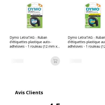
Matériau(x) du produit
Plasti
Taille de support
Roulea
Compatible avec technologie
Therm
Dymo LetraTAG - Ruban
Dymo LetraTAG - Ruba
d'étiquettes plastique auto-
d'étiquettes plastique au
Technologie d'impression
Transf
adhésives - 1 rouleau (12 mm x
adhésives - 1 rouleau (
4 m) - fond blanc écriture noire
4 m) - fond jaune écritur
Type de supports
Ruban
Ajouter au panier
Caractéristiques générales
Avis Clients
Caractéristiques générales
Catégorie d'accessoire
Supports d'im