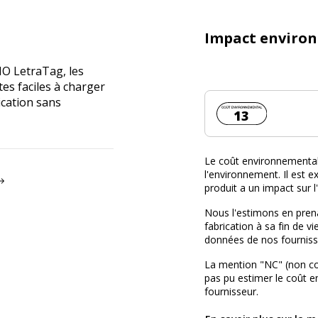
Impact enviro
O LetraTag, les
es faciles à charger
cation sans
Coût environnemen
13
Le coût environnemental 
l'environnement. Il est ex
produit a un impact sur 
Nous l'estimons en prena
fabrication à sa fin de vi
données de nos fourniss
La mention "NC" (non c
pas pu estimer le coût 
fournisseur.