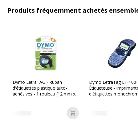
Produits fréquemment achetés ensembl
Dymo LetraTAG - Ruban
Dymo LetraTag LT-100H
d'étiquettes plastique auto-
Étiqueteuse - imprimante
adhésives - 1 rouleau (12 mm x
d'étiquettes monochrom
4 m) - fond blanc écriture noire
impression par transfert
thermique
Ajouter au panier