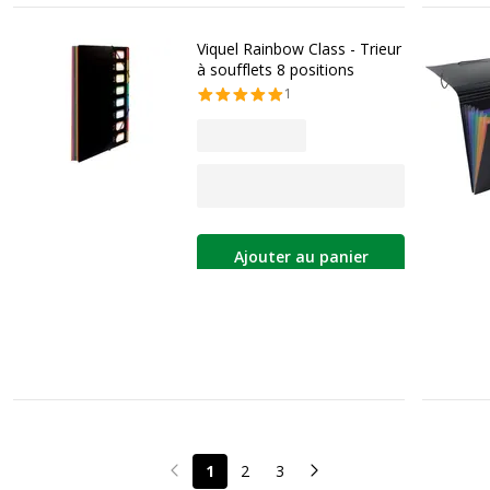
Viquel Rainbow Class - Trieur
à soufflets 8 positions
1
Ajouter au panier
1
2
3
Page précédente
Page suivante