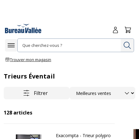
Me connecte
Panie
Re
Afficher la navigation
Trouver mon magasin
Trieurs Éventail
Trier
Filtrer
128
articles
Exacompta - Trieur polypro