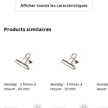
Caractéristiques techniques
Afficher toutes les caractéristiques
Capacité (mm)
15 mm
Matériau(x) du produit
Acier
Produits similaires
Revêtement
Nickelé
Taille d'attache (agraffe, punaise,trombone)
30 mm
Caractéristiques générales
Caractéristiques générales
Catégorie de couleur
Argent
Wonday - 2 Pinces à
Wonday - 4 Pinces à
Wonday
ressort - 60 mm
ressort - 50 mm
dessin 
Quantité incluse
6
Type d'emballage
Chevillable