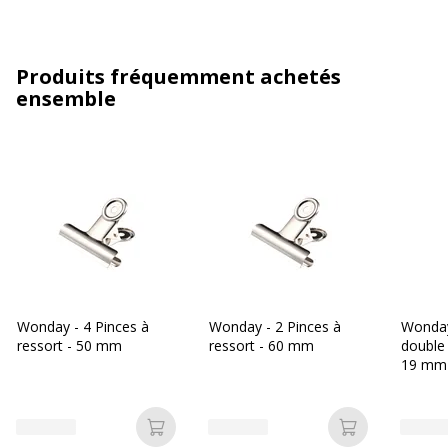
Produits fréquemment achetés
ensemble
Wonday - 4 Pinces à
Wonday - 2 Pinces à
Wonday
ressort - 50 mm
ressort - 60 mm
double c
19 mm 
Ajouter au panier
Ajouter au p