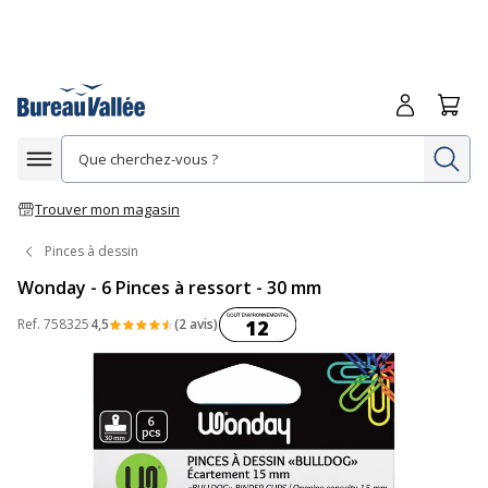
Me connecte
Panie
Re
Afficher la navigation
Trouver mon magasin
Pinces à dessin
Wonday - 6 Pinces à ressort - 30 mm
Coût environnemental :
Ref.
758325
4,5
(2 avis)
12