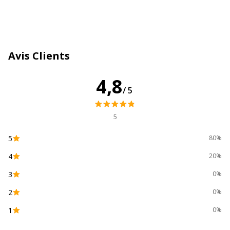
Couleur de l'article
Noir/cyan/magenta/jaune
Type de cartouche
Marque
Avis Clients
Données d'identification
4,8
Données d'identification
/5
Code barre maitre
0191628463411
5
Marque
Samsung
5
80%
4
20%
Référence produit fabricant
SU365A
3
0%
Divers
Divers
2
0%
1
0%
Compatibilité
Samsung CLP-362
,
CLP-363
,
CLP-364
,
détaillée du
CLP-367W
,
CLX-3302
,
CLX-3303
,
CLX-