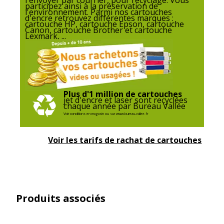
participez ainsi à la préservation de
l'environnement. Parmi nos cartouches
d'encre retrouvez différentes marques :
cartouche HP, cartouche Epson, cartouche
Canon, cartouche Brother et cartouche
Lexmark, ...
Plus d'1 million de cartouches
jet d'encre et laser sont recyclées
chaque année par Bureau Vallée
Voir conditions en magasin ou sur www.bureau-vallee.fr
Voir les tarifs de rachat de cartouches
Produits associés