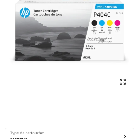
Affich
Type de cartouche
: