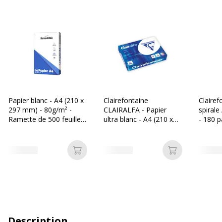
Papier blanc - A4 (210 x
Clairefontaine
Clairef
297 mm) - 80g/m² -
CLAIRALFA - Papier
spirale
Ramette de 500 feuilles
ultra blanc - A4 (210 x
- 180 p
- Bureau Vallée
297 mm) - 80 g/m² -
carrea
Ramette de 500 feuilles
disponi
différe
Ajouter au panier
Ajouter au p
Description