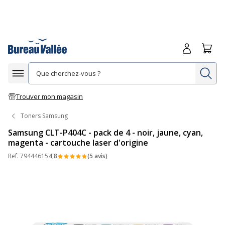
Me connecte
Panie
Re
Afficher la navigation
Trouver mon magasin
Toners Samsung
Samsung CLT-P404C - pack de 4 - noir, jaune, cyan,
magenta - cartouche laser d'origine
Ref.
79444615
4,8
(5 avis)