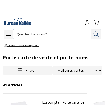
Me connecte
Panie
Re
Afficher la navigation
Trouver mon magasin
Porte-carte de visite et porte-noms
Trier
Filtrer
41
articles
Exacompta - Porte-carte de