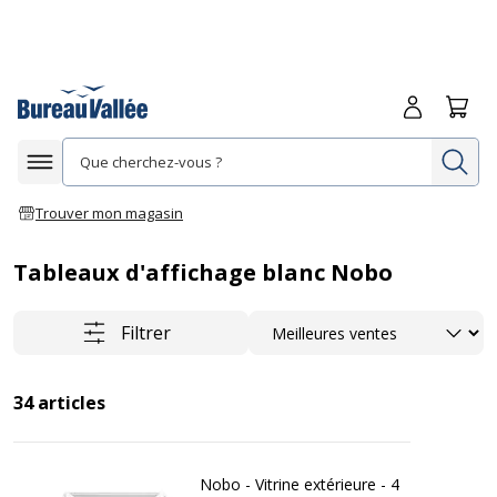
Me connecte
Panie
Re
Afficher la navigation
Trouver mon magasin
Tableaux d'affichage blanc Nobo
Trier
Filtrer
34
articles
Nobo - Vitrine extérieure - 4