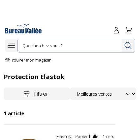
Me connecte
Panie
Re
Afficher la navigation
Trouver mon magasin
Protection Elastok
Trier
Filtrer
1
article
Elastok - Papier bulle - 1 m x