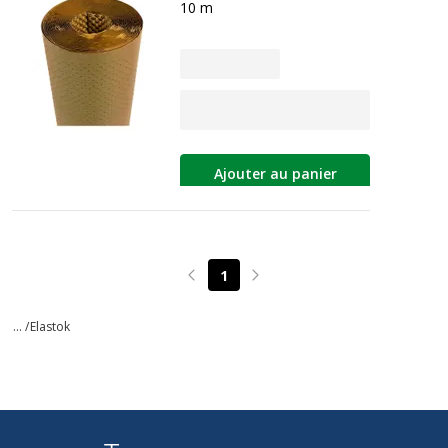
10 m
Ajouter au panier
1
Page précédente
Page suivante
... /
Elastok