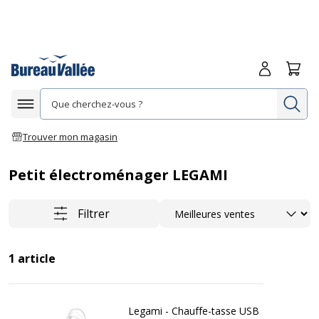
Me connecte
Panie
Re
Afficher la navigation
Trouver mon magasin
Petit électroménager LEGAMI
Trier
Filtrer
1
article
Legami - Chauffe-tasse USB