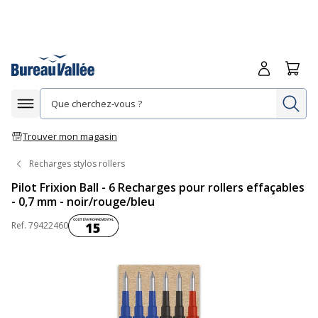
Me connecte
Panie
Re
Afficher la navigation
Trouver mon magasin
Recharges stylos rollers
Pilot Frixion Ball - 6 Recharges pour rollers effaçables
- 0,7 mm - noir/rouge/bleu
Coût environnemental :
Ref.
79422460
15