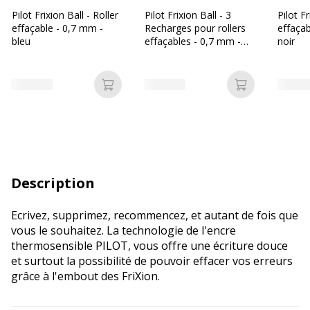
Pilot Frixion Ball - Roller
Pilot Frixion Ball - 3
Pilot Fr
effaçable - 0,7 mm -
Recharges pour rollers
effaçab
bleu
effaçables - 0,7 mm -
noir
vert
Ajouter au panier
Ajouter au p
Description
Ecrivez, supprimez, recommencez, et autant de fois que
vous le souhaitez. La technologie de l'encre
thermosensible PILOT, vous offre une écriture douce
et surtout la possibilité de pouvoir effacer vos erreurs
grâce à l'embout des FriXion.