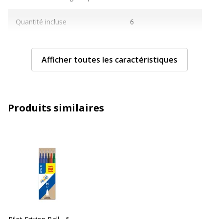
Quantité incluse
6
Recharge pour
Stylo à bille roulante
Afficher toutes les caractéristiques
Sous-catégorie
Encre et recharges
Type d'emballage
Étui en plastique
Produits similaires
Type de produit
Recharge
Caractéristiques techniques
Caractéristiques techniques
Couleur d'écriture
Bleu, Noir, Rouge
Largeur de la ligne
Moyen