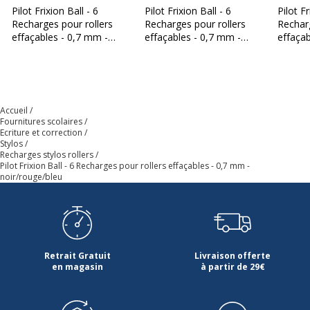
Produit compostable
Non compostable
Pilot Frixion Ball - 6
Pilot Frixion Ball - 6
Pilot Fr
Recharges pour rollers
Recharges pour rollers
Recharg
effaçables - 0,7 mm -
effaçables - 0,7 mm -
effaçab
Produit rechargeable
Non
bleu
noir/rouge/bleu/vert
bleu/ro
Produit sans plastique
Non
Accueil
Produit recyclable
Non
Fournitures scolaires
Ecriture et correction
Stylos
Présence de substance
Non
Recharges stylos rollers
dangereuses
Pilot Frixion Ball - 6 Recharges pour rollers effaçables - 0,7 mm -
noir/rouge/bleu
Retrait Gratuit
Livraison offerte
en magasin
à partir de 29€