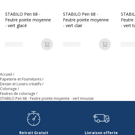
Corps à code couleur
Inodore
Jusqu'à 24 heures sans
STABILO Pen 68 -
STABILO Pen 68 -
STABIL
bouchon
Feutre pointe moyenne
Feutre pointe moyenne
Feutre
Motif rayures
- vert glacé
- vert clair
- vert 
Soluble dans l'eau
Largeur maximum de la
1 mm
Ajouter au panier
Ajouter au p
ligne (mm)
Matériau d'embout
Feutrine
Accueil
Papeterie et Fournitures
Type d'encre
Encre à l'eau
Dessin et Loisirs créatifs
Coloriage
Données d'identification
Feutres de coloriage
Données d'identification
STABILO Pen 68 - Feutre pointe moyenne - vert mousse
Code barre maitre
4006381574310
Marque
STABILO
Retrait Gratuit
Livraison offerte