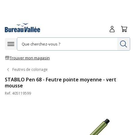
Me connecte
Panie
Re
Afficher la navigation
Trouver mon magasin
Feutres de coloriage
STABILO Pen 68 - Feutre pointe moyenne - vert
mousse
Ref.
405119599