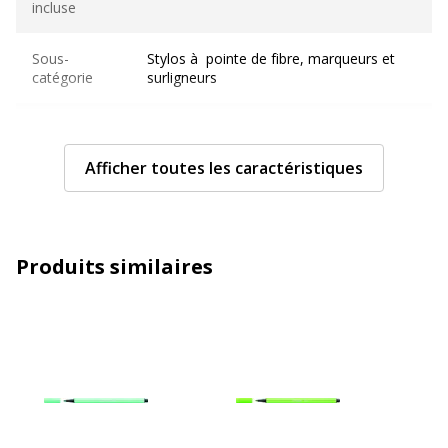
incluse
Sous-
Stylos à pointe de fibre, marqueurs et
catégorie
surligneurs
Type de
Feutre
produit
Afficher toutes les caractéristiques
Caractéristiques techniques
Caractéristiques techniques
Avec bouchon
Oui
Produits similaires
Couleur d'écriture
Vert mousse
Largeur de la ligne
Moyen
Fonctionnalités
Capuchon à la couleur de
l'encre