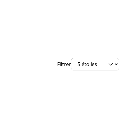
3219913652023
Juvénilia
nt
J365202
Filtrer
25 ans