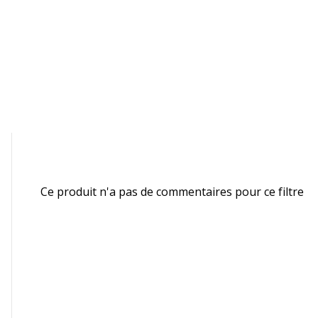
Données d'identification
ined kg CO2e
Code barre maitre
Marque
Référence produit fabrica
Ce produit n'a pas de commentaires pour ce filtre
Garantie
Garantie
lateau - 600 mm
Garantie commerciale
00 mm
200 mm