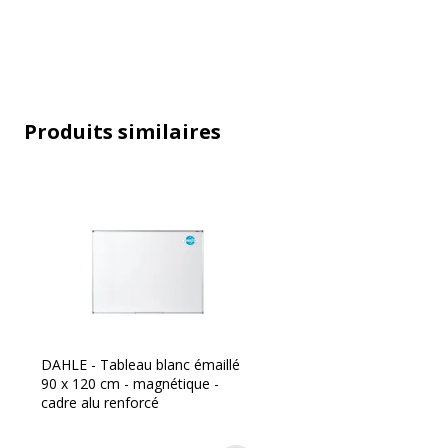
Bac
Ou
Couleur du cadre
Ca
Couleur
Bl
Produits similaires
Magnétique
Ou
Matériau du cadre
Pl
Matériau de surface
Ém
Taille Tableau / Chevalet
90
DAHLE - Tableau blanc émaillé
90 x 120 cm - magnétique -
cadre alu renforcé
Caractéristiques environnementales