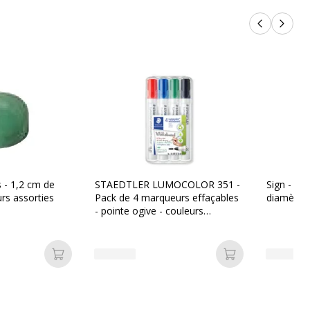
Produits p
Produi
s - 1,2 cm de
STAEDTLER LUMOCOLOR 351 -
Sign - 6 
rs assorties
Pack de 4 marqueurs effaçables
diamètre 
- pointe ogive - couleurs
assorties
Ajouter au panier
Ajouter au pan