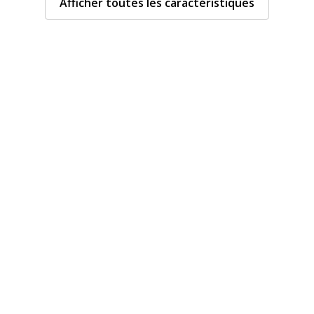
Afficher toutes les caractéristiques
i
Catégorie de
Bl
couleur
dre gris
Fonctions
Co
pa
anc
Quantité incluse
1
i
Type d'installation
Mo
astique
Type de produit
Ta
ail
0 x 1200 mm
Données d'identificati