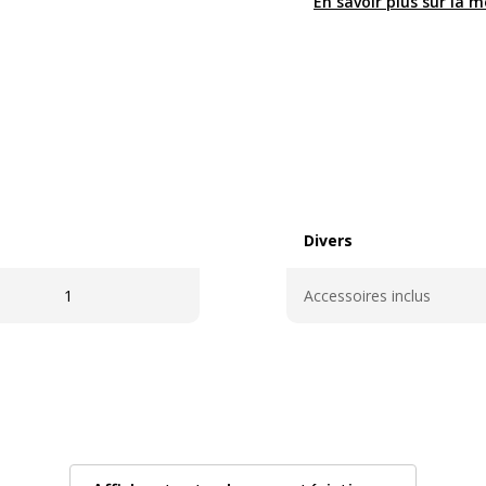
En savoir plus sur la 
Divers
Divers
1
Accessoires inclus
Caractéristiques génér
Caractéristiques généra