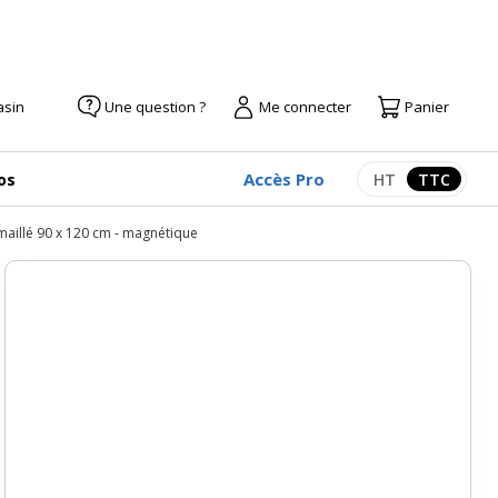
asin
Une question ?
Me connecter
Panier
Accès Pro
os
HT
TTC
Afficher les pr
Afficher
émaillé 90 x 120 cm - magnétique