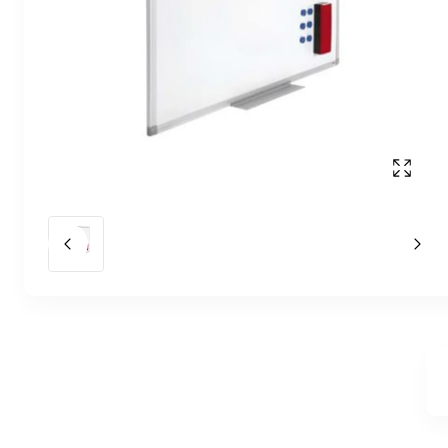
Affich
Slide précédent
Slid