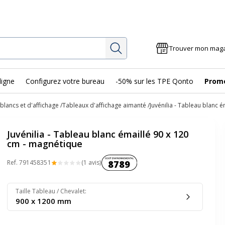
Rechercher
Trouver mon mag
ligne
Configurez votre bureau
-50% sur les TPE Qonto
Prom
blancs et d'affichage
Tableaux d'affichage aimanté
Juvénilia - Tableau blanc 
Juvénilia - Tableau blanc émaillé 90 x 120
cm - magnétique
Coût environnemental :
Ref.
79145835
1
(1 avis)
8789
Taille Tableau / Chevalet
:
900 x 1200 mm