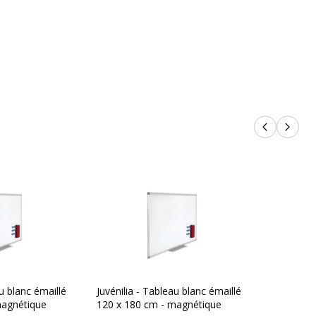
Produits p
Produi
au blanc émaillé
Juvénilia - Tableau blanc émaillé
magnétique
120 x 180 cm - magnétique