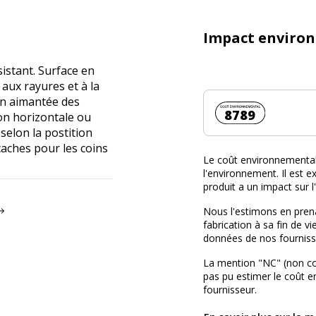
Impact enviro
sistant. Surface en
e aux rayures et à la
ion aimantée des
Coût environnemen
8789
ion horizontale ou
selon la postition
4 caches pour les coins
Le coût environnemental 
l'environnement. Il est ex
produit a un impact sur 
Nous l'estimons en prena
fabrication à sa fin de vi
données de nos fourniss
La mention "NC" (non c
pas pu estimer le coût 
fournisseur.