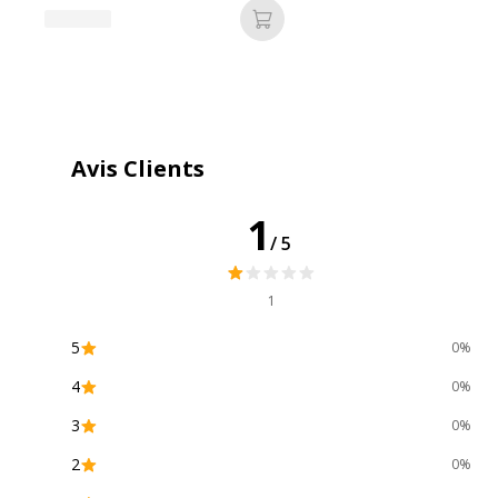
Ajouter au panier
Caractéristiques environnementales
Impact environnemental
undef
Avis Clients
1
/5
1
Dimensions et poids
5
0%
Dimensions et poids
Dimensions & Poids - Détails
P
4
0%
Largeur
9
3
0%
2
0%
Profondeur
1