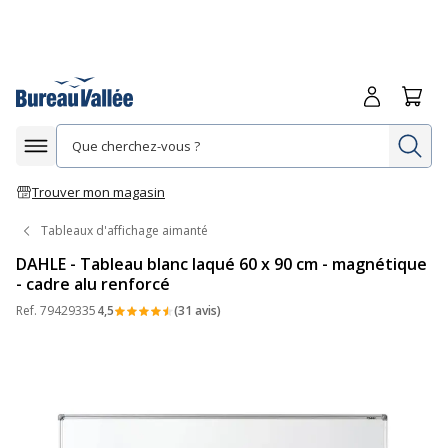
Me connecte
Panie
Re
Afficher la navigation
Trouver mon magasin
Tableaux d'affichage aimanté
DAHLE - Tableau blanc laqué 60 x 90 cm - magnétique
- cadre alu renforcé
Ref.
79429335
4,5
(31 avis)