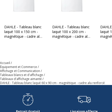
DAHLE - Tableau blanc
DAHLE - Tableau blanc
DAHLE 
laqué 100 x 150 cm -
laqué 100 x 200 cm -
laqué 
magnétique - cadre alu
magnétique - cadre alu
magnét
renforcé
renforcé
renfor
Accueil
Équipement et Commerce
Affichage et Communication
Tableaux blancs et d'affichage
Tableaux d'affichage aimanté
DAHLE - Tableau blanc laqué 60 x 90 cm - magnétique - cadre alu renforcé
Retrait Gratuit
Livraison offerte