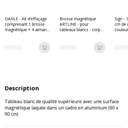
DAHLE - Kit d’effaçage
Brosse magnétique
Sign - 
comprenant 1 brosse
ARTLINE - pour
cm de 
magnétique + 4 aimants
tableaux blancs - corps
couleur
30 mm + 2 marqueurs
mousse - disponible
dans différentes
couleurs
Ajouter au panier
Ajouter au p
Description
Tableau blanc de qualité supérieure avec une surface
magnétique laquée dans un cadre en aluminium (60 x
90 cm)