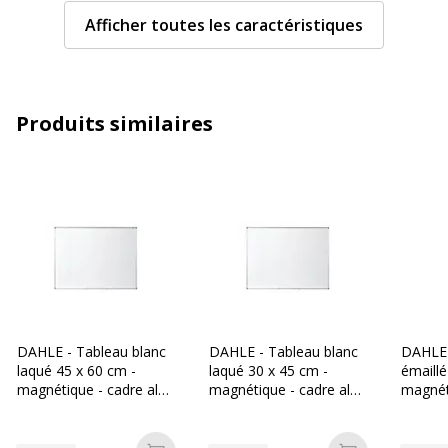
Caractéristiques techniques
Afficher toutes les caractéristiques
Caractéristiques techniques
Bac
Oui
Produits similaires
Couleur
Blanc
Magnétique
Oui
Matériau du cadre
Aluminium extrudé
Matériau de surface
Acier laqué
Taille Tableau / Chevalet
600 x 900 mm
DAHLE - Tableau blanc
DAHLE - Tableau blanc
DAHLE 
laqué 45 x 60 cm -
laqué 30 x 45 cm -
émaillé
Caractéristiques générales
magnétique - cadre alu
magnétique - cadre alu
magnét
Caractéristiques générales
renforcé
renforcé
renfor