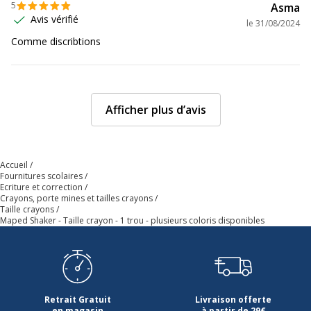
5
Asma
Avis vérifié
le
31/08/2024
Comme discribtions
Afficher plus d’avis
Accueil
Fournitures scolaires
Ecriture et correction
Crayons, porte mines et tailles crayons
Taille crayons
Maped Shaker - Taille crayon - 1 trou - plusieurs coloris disponibles
Retrait Gratuit
Livraison offerte
en magasin
à partir de 29€