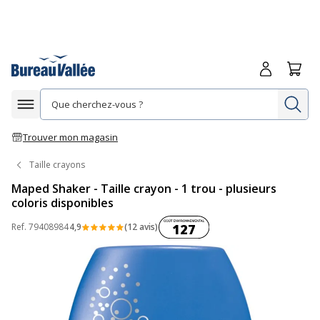
Me connecte
Panie
Re
Afficher la navigation
Trouver mon magasin
Taille crayons
Maped Shaker - Taille crayon - 1 trou - plusieurs
coloris disponibles
Coût environnemental :
Ref.
79408984
4,9
(12 avis)
127