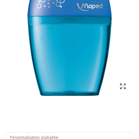
Affich
Personnalisation souhaitée
: