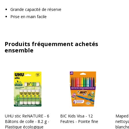
Grande capacité de réserve
Prise en main facile
Produits fréquemment achetés
ensemble
UHU stic ReNATURE - 6
BIC Kids Visa - 12
Maped 
Bâtons de colle - 8.2 g -
Feutres - Pointe fine
nettoy
Plastique écologique
blanch