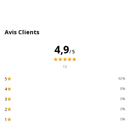
Marque
Maped
Référence produit fabricant
534753-1item
Avis Clients
Caractéristiques environnementales
Caractéristiques environnementales
4,9
/5
Impact environnemental
undefined kg CO2e
12
5
92%
4
8%
3
0%
2
0%
1
0%