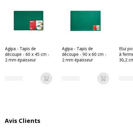
Quantité incluse
1
Type de produit
Tapis de découpe
Données d'identification
Données d'identification
Agipa - Tapis de
Agipa - Tapis de
Etui po
découpe - 60 x 45 cm -
découpe - 90 x 60 cm -
à ferme
Code barre maitre
8410782135654
2 mm épaisseur
2 mm épaisseur
30,2 c
80 mm -
Logisit
Marque
APLI
Ajouter au panier
Ajouter au p
Référence produit fabricant
13565
Dimensions et poids
Dimensions et poids
Avis Clients
Hauteur
0.2 cm