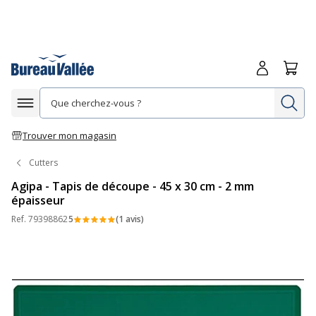
Me connecte
Panie
Re
Afficher la navigation
Trouver mon magasin
Cutters
Agipa - Tapis de découpe - 45 x 30 cm - 2 mm
épaisseur
Ref.
79398862
5
(1 avis)