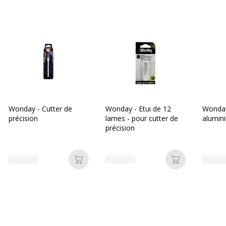
Wonday - Cutter de
Wonday - Etui de 12
Wonday
précision
lames - pour cutter de
alumin
précision
Ajouter au panier
Ajouter au p