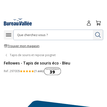
Me connecte
Panie
Re
Afficher la navigation
Trouver mon magasin
Tapis de souris et repose poignet
Fellowes - Tapis de souris éco - Bleu
Coût environnemental :
Ref.
29700
5
(1 avis)
39