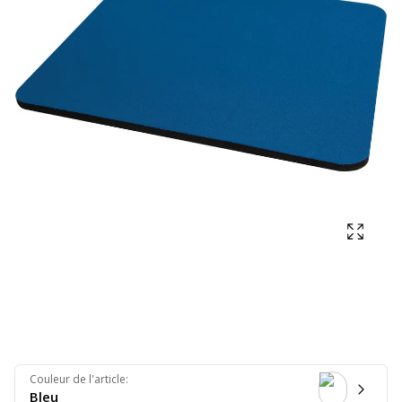
Affich
Couleur de l'article
:
Bleu