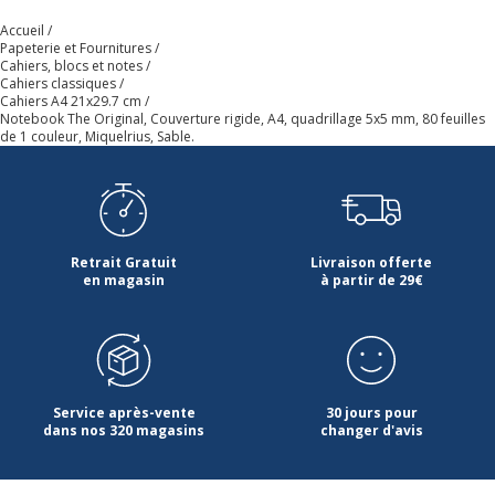
Caractéristiques générales
Caractéristiques générales
Accueil
Papeterie et Fournitures
Cahiers, blocs et notes
Catégorie de couleur
Rose
Cahiers classiques
Cahiers A4 21x29.7 cm
Notebook The Original, Couverture rigide, A4, quadrillage 5x5 mm, 80 feuilles
Couleur extérieure
Sable
de 1 couleur, Miquelrius, Sable.
Couleur du produit
Sable
Quantité incluse
1
Retrait Gratuit
Livraison offerte
en magasin
à partir de 29€
Données d'identification
Données d'identification
Code barre maitre
8422593465783
Service après-vente
30 jours pour
Marque
Miquelrius
dans nos 320 magasins
changer d'avis
Référence produit fabricant
MR46578