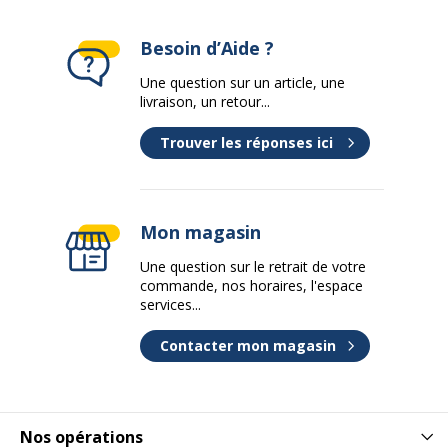
Données logistiques
Données logistiques
Besoin d’Aide ?
Une question sur un article, une
Quantité emballée
1
livraison, un retour...
Dimensions et poids
Trouver les réponses ici
Dimensions et poids
Largeur
210 mm
Mon magasin
Profondeur
297 mm
Une question sur le retrait de votre
commande, nos horaires, l'espace
services...
Contacter mon magasin
Nos opérations