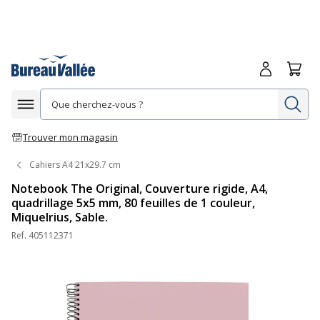
Me connecte
Panie
Re
Afficher la navigation
Trouver mon magasin
Cahiers A4 21x29.7 cm
Notebook The Original, Couverture rigide, A4,
quadrillage 5x5 mm, 80 feuilles de 1 couleur,
Miquelrius, Sable.
Ref.
405112371