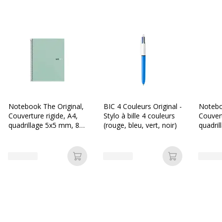
Notebook The Original,
BIC 4 Couleurs Original -
Notebo
Couverture rigide, A4,
Stylo à bille 4 couleurs
Couvert
quadrillage 5x5 mm, 80
(rouge, bleu, vert, noir)
quadri
feuilles de 1 couleur,
feuille
Miquelrius, Aqua.
Miquelr
Ajouter au panier
Ajouter au p