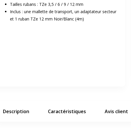
Tailles rubans : TZe 3,5 / 6 / 9 / 12 mm
Inclus : une mallette de transport, un adaptateur secteur
et 1 ruban TZe 12 mm Noir/Blanc (4m)
er en plein écran
e suivant
Description
Caractéristiques
Avis client