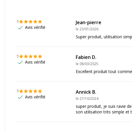
Rouleau (0,6 cm), Rouleau
1,2 cm)
5
Jean-pierre
Avis vérifié
le
23/01/2026
Super produit, utilisation simpl
5
Fabien D.
Avis vérifié
le
08/03/2025
Excellent produit tout comme
res
5
Annick B.
Avis vérifié
le
27/10/2024
super produit, je suis ravie 
son utilisation très simple et t