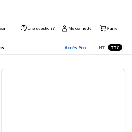
asin
Une question ?
Me connecter
Panier
Accès Pro
os
HT
TTC
Afficher les pr
Afficher