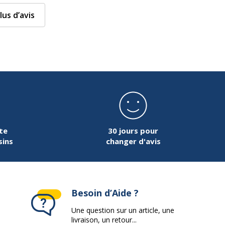
lus d’avis
te
30 jours pour
sins
changer d'avis
Besoin d’Aide ?
Une question sur un article, une
livraison, un retour...