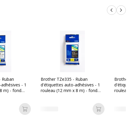
Produits p
Produi
- Ruban
Brother TZe335 - Ruban
Brother 
-adhésives - 1
d'étiquettes auto-adhésives - 1
d'étiquet
8 m) - fond
rouleau (12 mm x 8 m) - fond
rouleau (
ire
noir écriture blanche
blanc écri
Ajouter au panier
Ajouter au pan