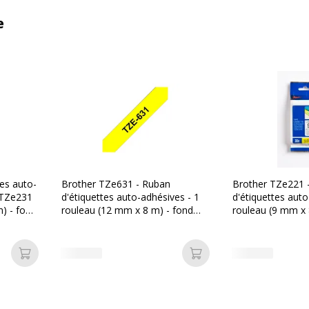
e
tes auto-
Brother TZe631 - Ruban
Brother TZe221 
 TZe231
d'étiquettes auto-adhésives - 1
d'étiquettes auto
) - fond
rouleau (12 mm x 8 m) - fond
rouleau (9 mm x 
jaune écriture noire
blanc écriture no
Ajouter au panier
Ajouter au panier