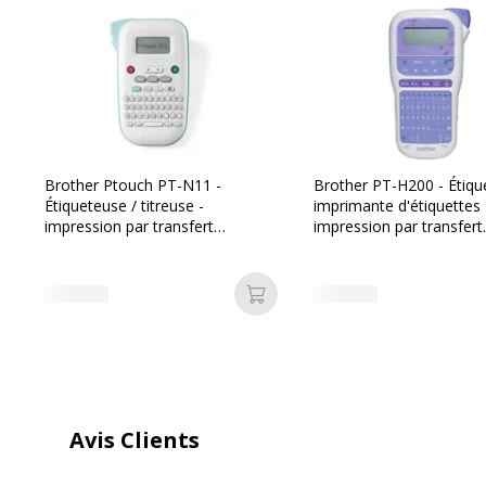
Classe de taille de
Autre
support
Classe de type de
Autre
support
Dispositifs intégrés
Clavier de caractère
Brother Ptouch PT-N11 -
Brother PT-H200 - Étiqu
prévisualisation
Étiqueteuse / titreuse -
imprimante d'étiquettes 
impression par transfert
impression par transfert
thermique
thermique
Entrées de média
1 x manuel - 1 incli
Ajouter au panier
Fonctions du produit
Imprimante
Format batterie
Type AAA
Format du périphérique
Externe
Avis Clients
d'alimentation