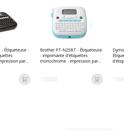
- Étiqueteuse -
Brother PT-N25BT - Étiqueteuse
Dymo Lab
quettes
- imprimante d'étiquettes
Étiqueteu
pression par
monochrome - impression par
d'étiquet
que
transfert thermique
transfert
étiqueteu
Ajouter au panier
Ajouter au pan