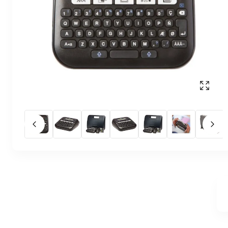
Affich
Slide précédent
Slid