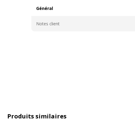
Général
Général
Notes client
Caractéristiques techniques
Produits similaires
Caractéristiques techniques
Caractéristiques
Impression par 2 lig
d'impression