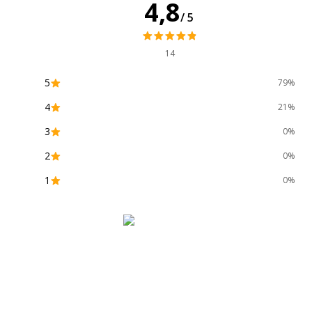
4,8
Formats reconnus
Rouleau (0,35 cm), 
/5
(0,9 cm), Rouleau (
Impressions répétitives
14
9 copies
5
79%
Largeur de papier max
12 mm
4
21%
Polices
14 polices
3
0%
2
0%
Quantité requise
6
(batterie)
1
0%
Résolution des
1 ligne x 15 caractè
caractères d'affichage
Résolution maximale noir
180 dpi
et blanc
Taille horizontale
3.5 mm