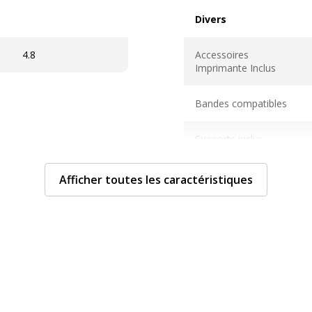
Divers
Divers
4.8
Accessoires
Imprimante Inclus
Bandes compatibles
Supports inclus
Afficher toutes les caractéristiques
Informations sur les se
Informations sur les ser
nes
Etat du produit