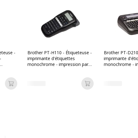
s, Écran de
eteuse -
Brother PT-H110 - Étiqueteuse -
Brother PT-D210 
-
imprimante d'étiquettes
imprimante d'éti
monochrome - impression par
monochrome - im
transfert thermique
transfert thermi
naison - Rouleau (1,2 cm)
Ajouter au panier
Ajouter au panier