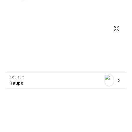
Affich
Couleur
:
Taupe