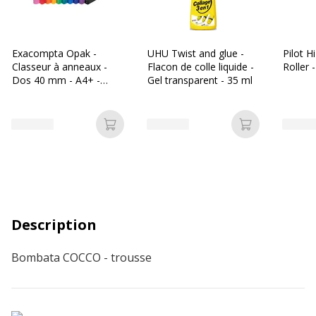
Exacompta Opak -
UHU Twist and glue -
Pilot H
Classeur à anneaux -
Flacon de colle liquide -
Roller 
Dos 40 mm - A4+ -
Gel transparent - 35 ml
pour 225 feuilles -
disponible dans
différentes couleurs
Ajouter au panier
Ajouter au p
Description
Bombata COCCO - trousse