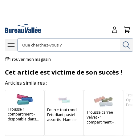
Me connecte
Panie
Re
Afficher la navigation
Trouver mon magasin
Cet article est victime de son succès !
Articles similaires :
Trouss
Opak - 
Exaco
Trousse 1
Fourre-tout rond
Trousse carrée
compartiment -
l'etudiant pastel
Velvet - 1
disponible dans
assortis- Hamelin
compartiment -
différents formats
disponible dans
et couleurs -
différentes
Bagtrotter
couleurs -