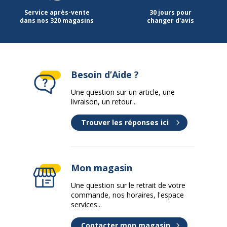
Données d'identification
Service après-vente
30 jours pour
dans nos 320 magasins
changer d'avis
Code barre maitre
3595560034345
Marque
Unilux
Besoin d’Aide ?
Référence produit fabricant
400165017
Une question sur un article, une
livraison, un retour...
Dimensions et poids
Dimensions et poids
Trouver les réponses ici
Dimensions & Poids
Base diamètre : 14 cm, Tête
- Détails
diamètre : 11 cm
Mon magasin
Hauteur minimale
200 mm
Une question sur le retrait de votre
commande, nos horaires, l'espace
Hauteur
330 mm
services...
Poids du produit
800 g
Contacter mon magasin