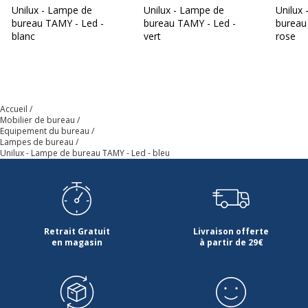
Unilux - Lampe de
Unilux - Lampe de
Unilux
bureau TAMY - Led -
bureau TAMY - Led -
bureau
Couleur
Bleu
blanc
vert
rose
Fonctionnalités
Bras flexible, Interrupteur
marche/arrêt, Lampe de lecture
réglable en hauteur, Rotation à 360 °
Accueil
Mobilier de bureau
Quantité
1
Equipement du bureau
Lampes de bureau
incluse
Unilux - Lampe de bureau TAMY - Led - bleu
Type de
Commutateur à 2 positions
commutateur
Type de lampe
Abat-jour
Retrait Gratuit
Livraison offerte
en magasin
à partir de 29€
Type de
Lampe de bureau
produit
Données d'identification