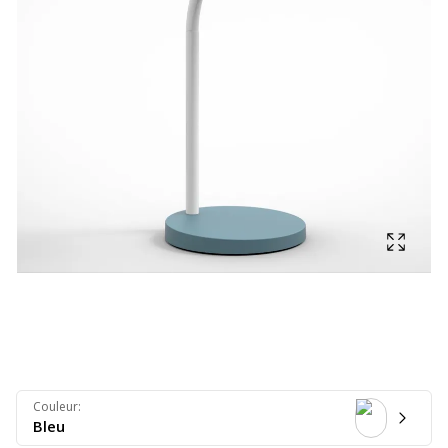
Affich
Couleur
:
Bleu