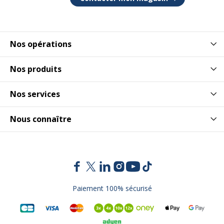
Garantie
Garantie
Nos opérations
Disponibilité des pièces détachées
nc
Nos produits
Garantie commerciale
2 ans
Nos services
Garanties légales
2 ans
Nous connaître
Caractéristiques environnementales
Caractéristiques environnementales
Impact environnemental
undefined kg CO2e
Données logistiques
Paiement 100% sécurisé
Données logistiques
Hauteur emballée
21 cm