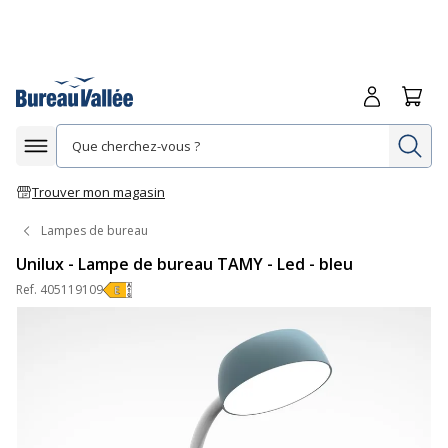
Me connecte
Panie
Re
Afficher la navigation
Trouver mon magasin
Lampes de bureau
Unilux - Lampe de bureau TAMY - Led - bleu
Ref.
405119109