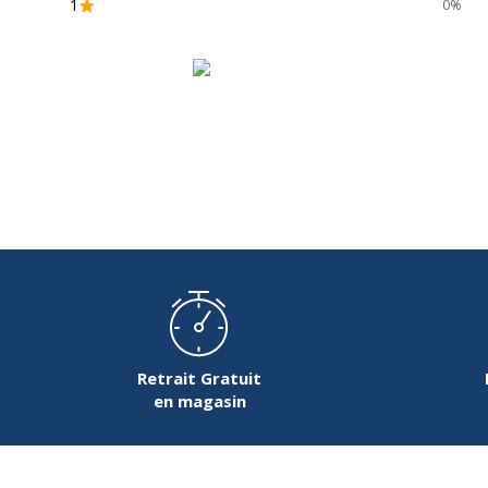
1
0%
Présence de substance dangereuses
Retrait Gratuit
en magasin