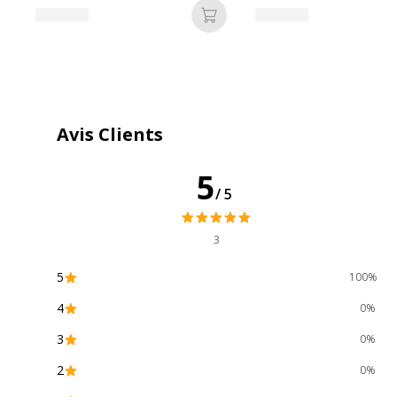
Ajouter au panier
Caractéristiques environnementales
Avis Clients
Caractéristiques environnementales
Emballage sans plastique
5
/5
Impact environnemental
Produit compostable
3
5
100%
Produit rechargeable
4
0%
Produit sans plastique
3
0%
2
0%
Produit recyclable