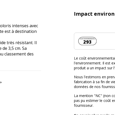
Impact enviro
loris intenses avec
te est à destination
Coût environnemen
293
e très résistant. Il
 de 3,5 cm. Sa
 au classement des
Le coût environnemental 
l'environnement. Il est ex
produit a un impact sur 
Nous l'estimons en prena
fabrication à sa fin de vi
données de nos fourniss
La mention "NC" (non c
pas pu estimer le coût 
fournisseur.