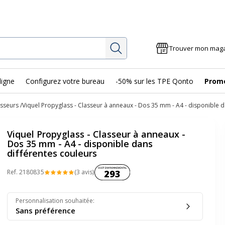
Rechercher
Trouver mon mag
ligne
Configurez votre bureau
-50% sur les TPE Qonto
Prom
asseurs
Viquel Propyglass - Classeur à anneaux - Dos 35 mm - A4 - disponible d
Viquel Propyglass - Classeur à anneaux -
Dos 35 mm - A4 - disponible dans
différentes couleurs
Coût environnemental :
Ref.
218083
5
(3 avis)
293
Personnalisation souhaitée
:
Sans préférence