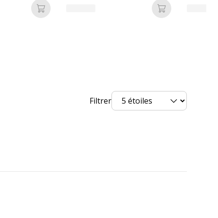
Ajouter au panier
Ajouter au pan
on
3135252180839
Filtrer
Viquel
nt
218083-08