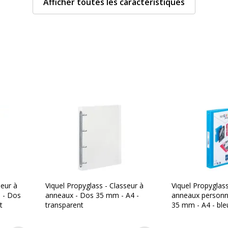
Afficher toutes les caractéristiques
Caractéristiques généra
Couleur du produit
Pièces de rechange dispo
Quantité incluse
97 mm)
Type de produit
ne (PP)
seur à
Viquel Propyglass - Classeur à
Viquel Propyglass
mm
 - Dos
anneaux - Dos 35 mm - A4 -
anneaux personna
t
transparent
35 mm - A4 - ble
anneaux ronds