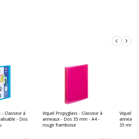
les
Assortiment de couleurs de rêve
nibles
Non renseigné
1
Produits p
Produi
Classeur à anneaux
 - Classeur à
Viquel Propyglass - Classeur à
Viquel Pr
lisable - Dos
anneaux - Dos 35 mm - A4 -
anneaux p
u
rouge framboise
35 mm - A