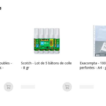
e
oubles -
Scotch - Lot de 5 bâtons de colle
Exacompta - 100
s -
- 8 gr
perforées - A4 - 
Ajouter au panier
Ajouter au panier