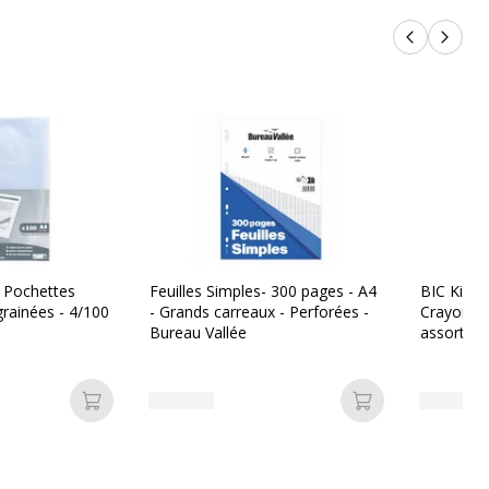
Produits p
Produi
 Pochettes
Feuilles Simples- 300 pages - A4
BIC KiDS 
grainées - 4/100
- Grands carreaux - Perforées -
Crayons d
Bureau Vallée
assorties
Ajouter au panier
Ajouter au pan