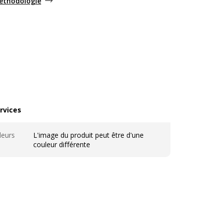
méthodologie
rvices
vices
leurs
L'image du produit peut être d'une
couleur différente
ales