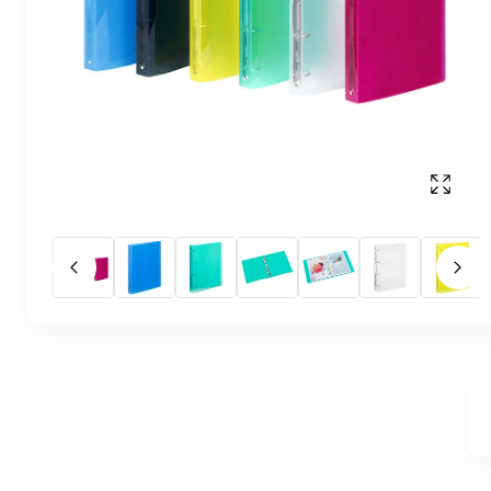
Affich
Slide précédent
Slid