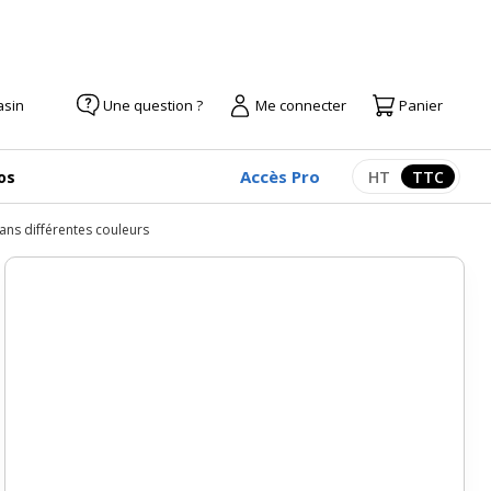
asin
Une question ?
Me connecter
Panier
Accès Pro
os
HT
TTC
Afficher les pr
Afficher
ans différentes couleurs