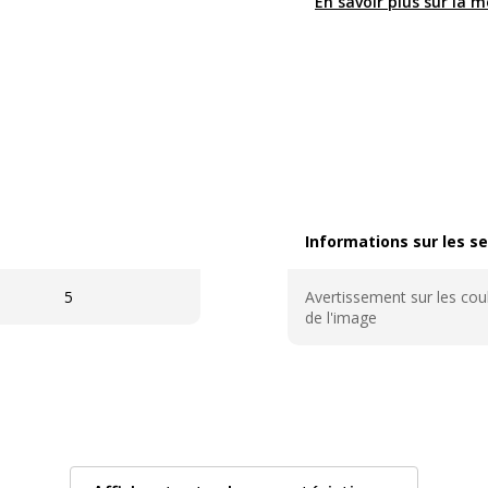
En savoir plus sur la 
Informations sur les se
Informations sur les ser
5
Avertissement sur les cou
de l'image
Caractéristiques génér