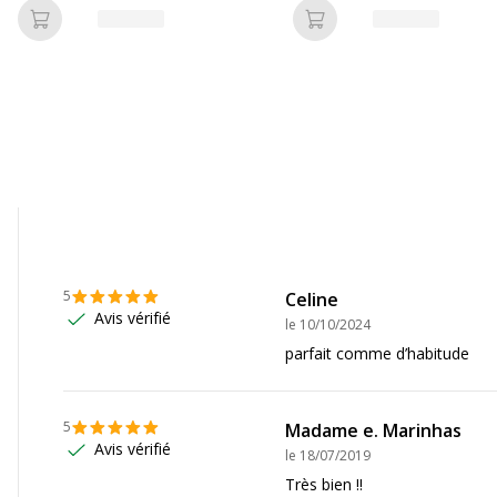
Ajouter au panier
Ajouter au panier
Données d'identificati
Données d'identification
Oui
Code barre maitre
undefined kg CO2e
Marque
5
Celine
Non compostable
Référence produit fabrica
Avis vérifié
le
10/10/2024
parfait comme d’habitude
Non
Non
5
Madame e. Marinhas
Avis vérifié
le
18/07/2019
Oui
Très bien !!