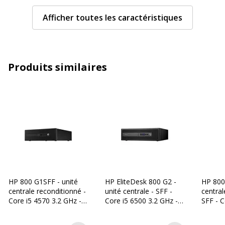
Capacité de stockage disque dur
120 GB
Afficher toutes les caractéristiques
Édition du système d'exploitation
Windows 10 Pro
fourni
Produits similaires
Fabricant du processeur
Intel
Famille de système d'exploitation
Windows 10
Format
Petit facteur de
forme
Fréquence d'horloge du
3.2 GHz
processeur
HP 800 G1SFF - unité
HP EliteDesk 800 G2 -
HP 800 
Génération du processeur
4
centrale reconditionné -
unité centrale - SFF -
central
Core i5 4570 3.2 GHz - 8
Core i5 6500 3.2 GHz - 8
SFF - C
Go - 256 Go HDD
Go - SSD 240 Go, HDD
GHz - 
Mémoire cache installée
6 MB
500 Go