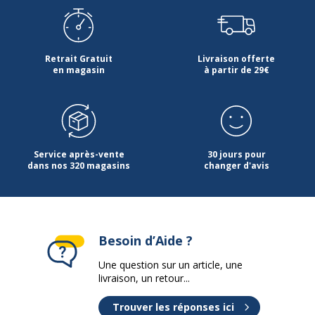
Référence produit fabricant
34453
Garantie
Garantie
Retrait Gratuit
Livraison offerte
en magasin
à partir de 29€
Disponibilité des pièces détachées
nc
Garantie commerciale
1 an
Garanties légales
2 ans
Service après-vente
30 jours pour
dans nos 320 magasins
changer d'avis
Informations sur les services
Informations sur les services
Etat du produit
Produit Reconditionné
Besoin d’Aide ?
Dimensions et poids
Une question sur un article, une
Dimensions et poids
livraison, un retour...
Trouver les réponses ici
Hauteur
10 cm