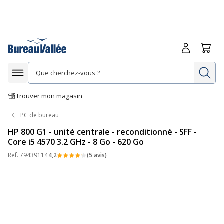
Me connecte
Panie
Re
Afficher la navigation
Trouver mon magasin
PC de bureau
HP 800 G1 - unité centrale - reconditionné - SFF -
Core i5 4570 3.2 GHz - 8 Go - 620 Go
Ref.
79439114
4,2
(5 avis)