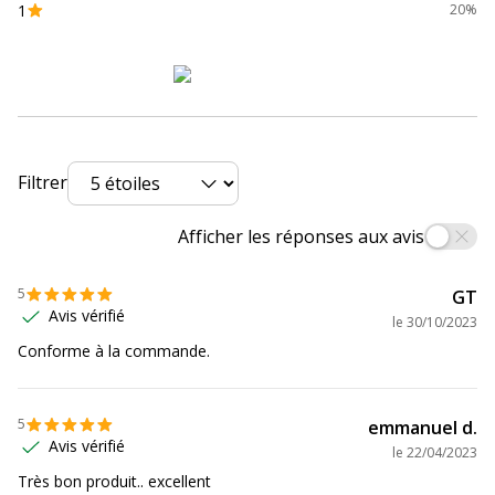
1
20%
Type d'alimentation
Alimentation
électrique
Type du second contrôleur de
Aucun(e)
stockage
Type de disque dur
SSD
Filtrer
Type du 2ème disque dur
HDD
Afficher les réponses aux avis
Type d'écran
Aucun
5
GT
Avis vérifié
le
30/10/2023
Type de processeur
Core i5
Conforme à la commande.
Type de stockage
Aucun(e)
5
emmanuel d.
Avis vérifié
Type de systeme d'exploitation
Windows 10 Pro
le
22/04/2023
Très bon produit.. excellent