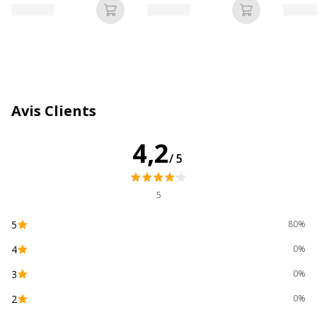
Ajouter au panier
Ajouter au p
Mémoire installée
8 GB
Nombre de cœurs du processeur
Quadruple coeur
Nombre de disque dur installé
1
Avis Clients
Nombre installé
1
4,2
/5
Nombre de processeur installé
1
5
Processeur graphique
Intel HD Graphics
4600
5
80%
4
0%
Référence processeur
I5-4570
3
0%
Série du processeur graphique
Intel HD Graphics
2
0%