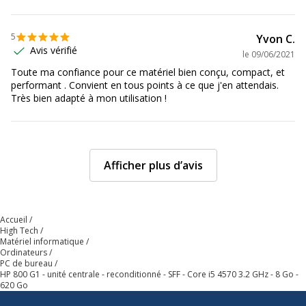
Vitesse maximale en mode Turbo
3.6 GHz
Caractéristiques générales
5
Yvon C.
Caractéristiques générales
Avis vérifié
le
09/06/2021
Toute ma confiance pour ce matériel bien conçu, compact, et
Caractéristiques principales du
Technologie Intel
performant . Convient en tous points à ce que j'en attendais.
processeur
Turbo Boost 2
Très bien adapté à mon utilisation !
Catégorie de couleur
Noir
Afficher plus d’avis
Quantité incluse
1
Données d'identification
Données d'identification
Accueil
High Tech
Code barre maitre
3700892008340
Matériel informatique
Ordinateurs
PC de bureau
HP 800 G1 - unité centrale - reconditionné - SFF - Core i5 4570 3.2 GHz - 8 Go -
Marque
HP
620 Go