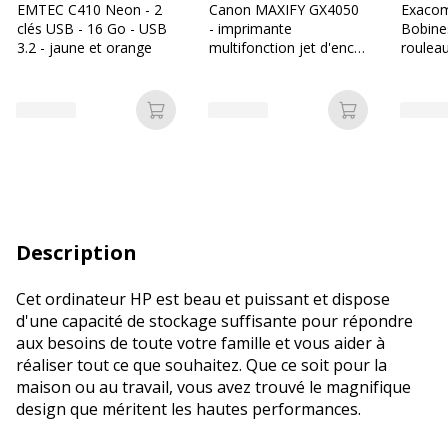
EMTEC C410 Neon - 2
Canon MAXIFY GX4050
Exacom
clés USB - 16 Go - USB
- imprimante
Bobine
3.2 - jaune et orange
multifonction jet d'encre
rouleau
couleur A4 - Wifi
12 mm 
mandrin
Ajouter au panier
Ajouter au p
Description
Cet ordinateur HP est beau et puissant et dispose
d'une capacité de stockage suffisante pour répondre
aux besoins de toute votre famille et vous aider à
réaliser tout ce que souhaitez. Que ce soit pour la
maison ou au travail, vous avez trouvé le magnifique
design que méritent les hautes performances.