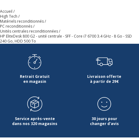
Accueil
Interfaces sortie vidéo
DisplayPort, VGA
High Tech
Matériels reconditionnés
PC reconditionnés
Mémoire cache installée
8 MB
Unités centrales reconditionnées
HP EliteDesk 800 G2 - unité centrale - SFF - Core i7 6700 3.4 GHz - 8 Go - SSD
240 Go, HDD 500 To
Mémoire installée
8 GB
Nombre de disque dur
1
installé
Retrait Gratuit
Livraison offerte
en magasin
à partir de 29€
Nombre installé
1
Nombre de processeur
1
installé
Service après-vente
30 jours pour
Processeur graphique
Intel HD Graphics 530
dans nos 320 magasins
changer d'avis
Référence processeur
I7-6700