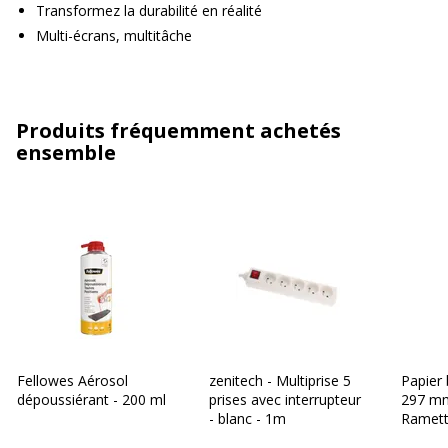
Transformez la durabilité en réalité
Multi-écrans, multitâche
Produits fréquemment achetés
ensemble
Fellowes Aérosol
zenitech - Multiprise 5
Papier 
dépoussiérant - 200 ml
prises avec interrupteur
297 mm
- blanc - 1m
Ramette
- Burea