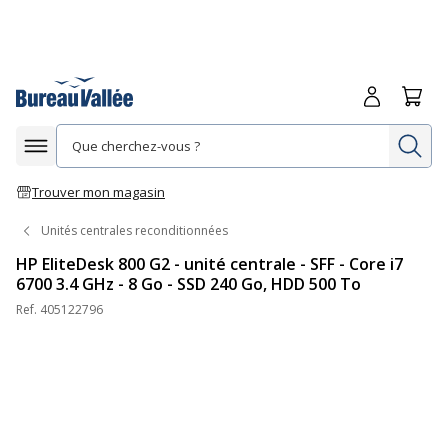
Me connecte
Panie
Re
Afficher la navigation
Trouver mon magasin
Unités centrales reconditionnées
HP EliteDesk 800 G2 - unité centrale - SFF - Core i7
6700 3.4 GHz - 8 Go - SSD 240 Go, HDD 500 To
Ref.
405122796