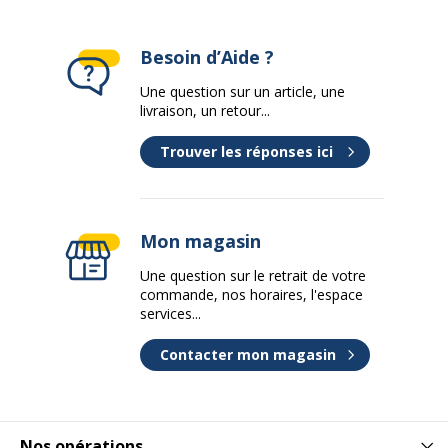
Série du processeur
Intel HD Graphics
Besoin d’Aide ?
graphique
Une question sur un article, une
livraison, un retour...
Technologie ram
DDR4 SDRAM
Trouver les réponses ici
Type d'alimentation
Alimentation électrique
Type de disque dur
SSD
Mon magasin
Type du 2ème disque dur
HDD
Une question sur le retrait de votre
commande, nos horaires, l'espace
services...
Type d'écran
Aucun
Contacter mon magasin
Type de périphérique
Clavier, Souris
d'entrée
Type de processeur
Core i7
Nos opérations