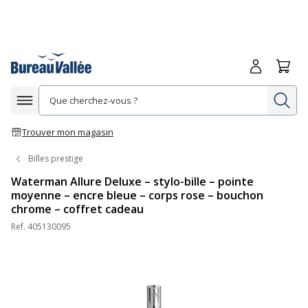
Me connecte
Panie
Re
Afficher la navigation
Trouver mon magasin
Billes prestige
Waterman Allure Deluxe – stylo-bille – pointe
moyenne – encre bleue – corps rose – bouchon
chrome – coffret cadeau
Ref.
405130095