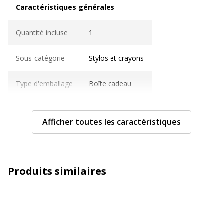
Caractéristiques générales
Quantité incluse
1
Sous-catégorie
Stylos et crayons
Type d'emballage
Boîte cadeau
Type de produit
Stylo à bille
Afficher toutes les caractéristiques
Caractéristiques techniques
Caractéristiques techniques
Avec bouchon
Oui
Produits similaires
Clip poche
Oui
Couleur d'écriture
Bleu