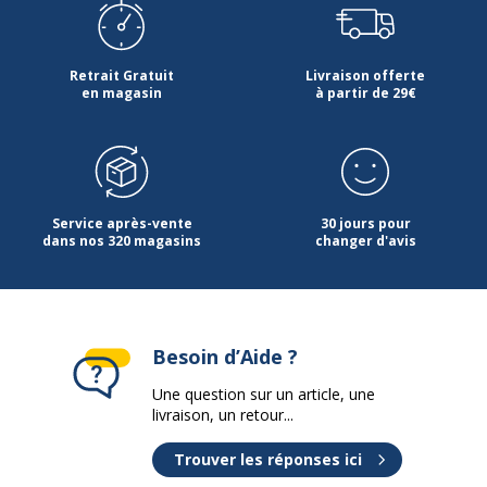
Code barre maitre
3026981745133
Marque
Waterman
Retrait Gratuit
Livraison offerte
en magasin
à partir de 29€
Référence produit fabricant
2174513
Garantie
Garantie
Service après-vente
30 jours pour
Garantie commerciale
2 ans
dans nos 320 magasins
changer d'avis
Besoin d’Aide ?
Une question sur un article, une
livraison, un retour...
Trouver les réponses ici