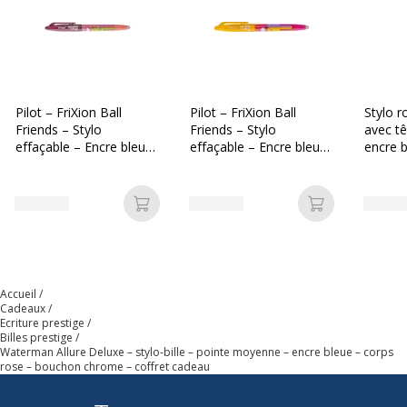
Largeur de la ligne
Moyen
Fonctionnalités
Bouchon en inox
Capuchon gravé
Capuchon poli
Pilot – FriXion Ball
Pilot – FriXion Ball
Stylo r
Pince à double tranchant
Friends – Stylo
Friends – Stylo
avec tê
effaçable – Encre bleue
effaçable – Encre bleue
encre b
– Pointe moyenne –
– Pointe moyenne –
design
Matériau du produit
Métal
Corps rose corail
Corps rose
Ajouter au panier
Ajouter au p
Permanent
Oui
Rechargeable
Oui
Accueil
Cadeaux
Séchage rapide
Oui
Ecriture prestige
Billes prestige
Waterman Allure Deluxe – stylo-bille – pointe moyenne – encre bleue – corps
Données d'identification
rose – bouchon chrome – coffret cadeau
Données d'identification