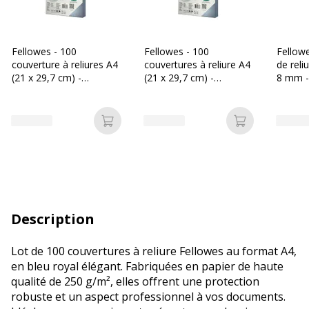
Fellowes - 100
Fellowes - 100
Fellow
couverture à reliures A4
couvertures à reliure A4
de reli
(21 x 29,7 cm) -
(21 x 29,7 cm) -
8 mm -
plastique 200 microns -
plastique 150 microns -
feuilles
transparent
transparent
Ajouter au panier
Ajouter au p
Description
Lot de 100 couvertures à reliure Fellowes au format A4,
en bleu royal élégant. Fabriquées en papier de haute
qualité de 250 g/m², elles offrent une protection
robuste et un aspect professionnel à vos documents.