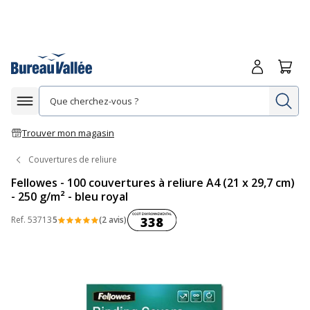
Me connecte
Panie
Re
Afficher la navigation
Trouver mon magasin
Couvertures de reliure
Fellowes - 100 couvertures à reliure A4 (21 x 29,7 cm)
- 250 g/m² - bleu royal
Coût environnemental :
Ref.
53713
5
(2 avis)
338