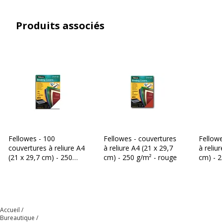
Produits associés
Fellowes - 100
Fellowes - couvertures
Fellowe
couvertures à reliure A4
à reliure A4 (21 x 29,7
à reliu
(21 x 29,7 cm) - 250
cm) - 250 g/m² - rouge
cm) - 2
g/m² - blanc
Accueil
Bureautique