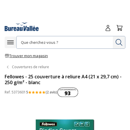
Me connecte
Panie
Re
Afficher la navigation
Trouver mon magasin
Couvertures de reliure
Fellowes - 25 couverture à reliure A4 (21 x 29,7 cm) -
250 g/m² - blanc
Coût environnemental :
Ref.
5373601
5
(2 avis)
93