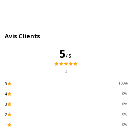
Catégorie de couleur
Blanc
Couleur de l'article
Blanc
Nombre de support
25 Unité(s)
Avis Clients
Quantité incluse
25
5
/5
Caractéristiques environnementales
Caractéristiques environnementales
2
Contenu recyclé du produit
100 %
5
100%
4
0%
Impact environnemental
undefined kg CO2e
3
0%
Données d'identification
Données d'identification
2
0%
1
0%
Code barre maitre
0043859539628