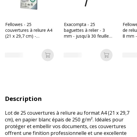
Fellowes - 25
Exacompta - 25
Fellow
couvertures à reliure A4
baguettes à relier - 3
de reli
(21 x 29,7 cm) -
mm - jusqu'à 30 feuilles
8 mm -
plastique 180 microns -
- noir
feuilles
transparent
Ajouter au panier
Ajouter au p
Description
Lot de 25 couvertures à reliure au format A4 (21 x 29,7
cm), en papier blanc épais de 250 g/m². Idéales pour
protéger et embellir vos documents, ces couvertures
offrent une finition professionnelle et une excellente