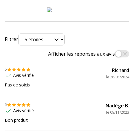
Marque
Fellowes
Référence produit fabricant
5373602
Filtrer
Garantie
Garantie
Afficher les réponses aux avis
Garanties légales
2 ans
5
Richard
Avis vérifié
le
28/05/2024
Pas de soicis
5
Nadège B.
Avis vérifié
le
09/11/2023
Bon produit