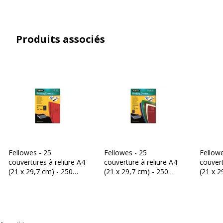
Produits associés
Fellowes - 25
Fellowes - 25
Fellowe
couvertures à reliure A4
couverture à reliure A4
couvert
(21 x 29,7 cm) - 250
(21 x 29,7 cm) - 250
(21 x 2
g/m² - Rouge
g/m² - Noir
g/m² - 