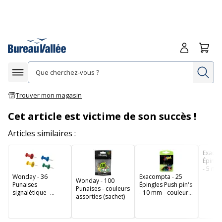
Me connecte
Panie
Re
Afficher la navigation
Trouver mon magasin
Cet article est victime de son succès !
Articles similaires :
Exacom
Épingle
- 5 mm
Wonday - 36
Exacompta - 25
transp
Wonday - 100
Punaises
Épingles Push pin's
Punaises - couleurs
signalétique -
- 10 mm - couleurs
assorties (sachet)
couleurs assorties
opaques assorties