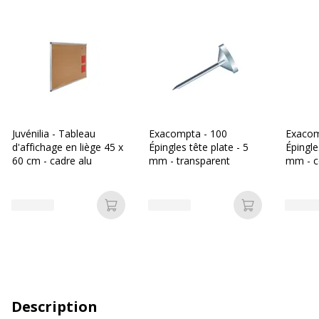
Juvénilia - Tableau
Exacompta - 100
Exacom
d'affichage en liège 45 x
Épingles tête plate - 5
Épingle
60 cm - cadre alu
mm - transparent
mm - c
assorti
Ajouter au panier
Ajouter au p
Description