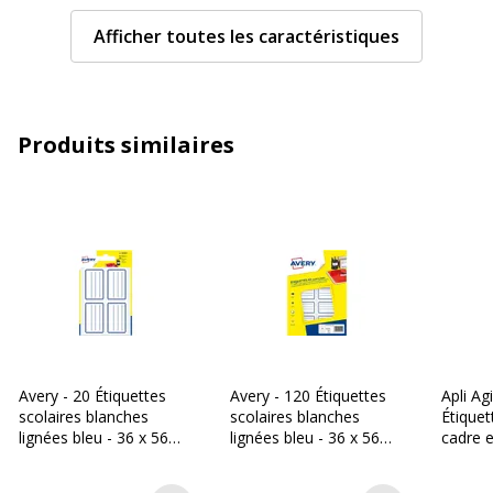
Quantité incluse
24
Afficher toutes les caractéristiques
Caractéristiques environnementales
Caractéristiques environnementales
Impact environnemental
undefined kg CO2e
Produits similaires
Données d'identification
Données d'identification
Code barre maitre
5014702026256
Marque
Avery
Référence produit fabricant
SCOL2
Avery - 20 Étiquettes
Avery - 120 Étiquettes
Apli Ag
scolaires blanches
scolaires blanches
Étiquet
Données logistiques
Données logistiques
lignées bleu - 36 x 56
lignées bleu - 36 x 56
cadre e
mm
mm
rouges
réf 11
Quantité emballée
24