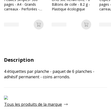
pages - A4 - Grands
Bâtons de colle - 8.2 g -
pages 
carreaux - Perforées -
Plastique écologique
carreau
Bureau Vallée
Bureau
Ajouter au panier
Ajouter au p
Description
4 étiquettes par planche - paquet de 6 planches -
adhésif permanent - coins arrondis.
Tous les produits de la marque