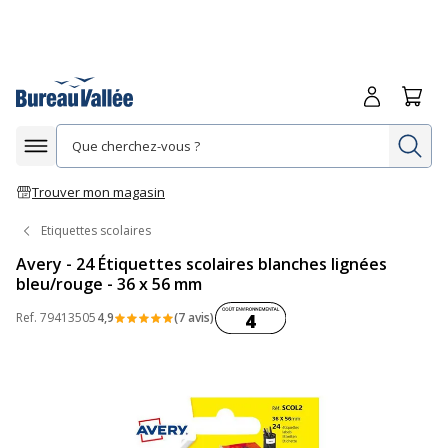
Me connecte
Panie
Re
Afficher la navigation
Trouver mon magasin
Etiquettes scolaires
Avery - 24 Étiquettes scolaires blanches lignées
bleu/rouge - 36 x 56 mm
Coût environnemental :
Ref.
79413505
4,9
(7 avis)
4