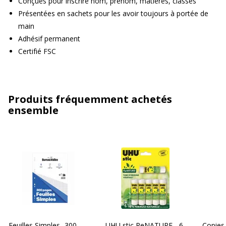
Conçues pour inscrire nom, prénom, matières, classes
Présentées en sachets pour les avoir toujours à portée de
main
Adhésif permanent
Certifié FSC
Produits fréquemment achetés
ensemble
Feuilles Simples- 300
UHU stic ReNATURE - 6
Copies