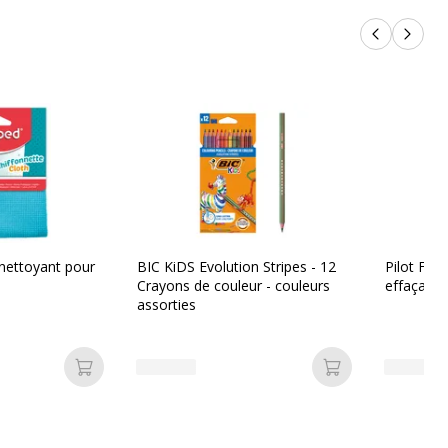
Produits p
Produi
nettoyant pour
BIC KiDS Evolution Stripes - 12
Pilot Frixi
Crayons de couleur - couleurs
effaçable
assorties
Ajouter au panier
Ajouter au pan