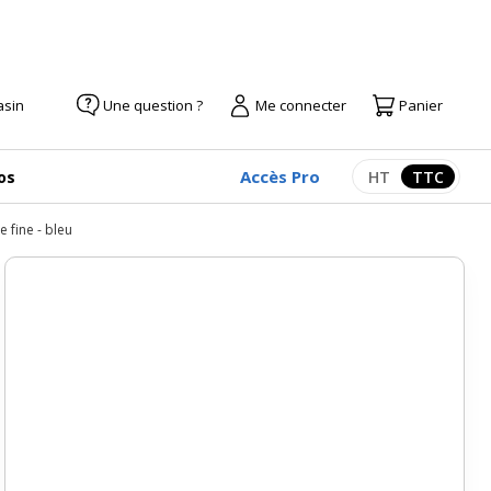
asin
Une question ?
Me connecter
Panier
Accès Pro
os
HT
TTC
Afficher les pr
Afficher
 fine - bleu