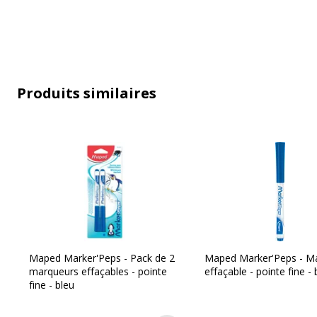
Couleur
Bleu
Quantité incluse
5
Sous-catégorie
Stylos à pointe de fibre, m
Produits similaires
Type d'emballage
Blister
Type de produit
Marqueur
Maped Marker'Peps - Pack de 2
Maped Marker'Peps - M
marqueurs effaçables - pointe
effaçable - pointe fine - 
fine - bleu