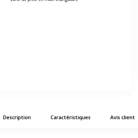
er en plein écran
e suivant
Description
Caractéristiques
Avis client