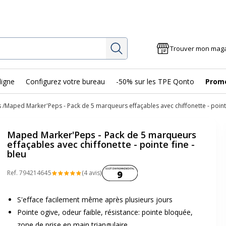
Rechercher
Trouver mon mag
ligne
Configurez votre bureau
-50% sur les TPE Qonto
Prom
s
Maped Marker'Peps - Pack de 5 marqueurs effaçables avec chiffonette - pointe
Maped Marker'Peps - Pack de 5 marqueurs
effaçables avec chiffonette - pointe fine -
bleu
Coût environnemental :
Ref.
79421464
5
(4 avis)
9
S'efface facilement même après plusieurs jours
Pointe ogive, odeur faible, résistance: pointe bloquée,
zone de prise en main triangulaire