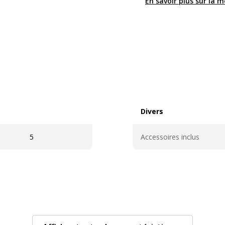
En savoir plus sur la 
Divers
Divers
5
Accessoires inclus
Caractéristiques techn
Caractéristiques techni