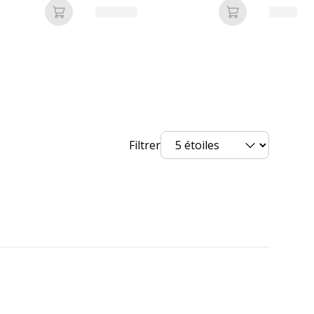
Ajouter au panier
Ajouter au pan
ronnementales
nnementales
undefined kg CO2e
Filtrer