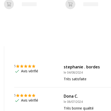
Ajouter au panier
Ajouter au panier
Caractéristiques envi
Caractéristiques enviro
154147418154
Impact environnemental
aped
41815
5
stephanie . bordes
Avis vérifié
le
04/08/2024
Très satisfaite
5
Dona C.
Avis vérifié
le
08/07/2024
Très bonne qualité