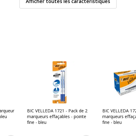
Afficher toutes les caractéristiques
Avec bouchon
Couleur d'écriture
arqueurs et surligneurs
Largeur de la ligne
Fonctionnalités
Forme du corps
Largeur maximum de la l
arqueur
BIC VELLEDA 1721 - Pack de 2
BIC VELLEDA 172
bleu
marqueurs effaçables - pointe
marqueurs effaça
Matériau d'embout
fine - bleu
fine - bleu