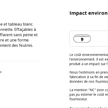
Impact enviro
e et tableau blanc.
nnette. Effaçables à
ffacent sans peine et
Coût environnemen
9
tre et une forme
ement des feutres.
Le coût environnemental 
l'environnement. Il est ex
produit a un impact sur 
Nous l'estimons en prena
fabrication à sa fin de vi
données de nos fourniss
La mention "NC" (non c
pas pu estimer le coût 
fournisseur.