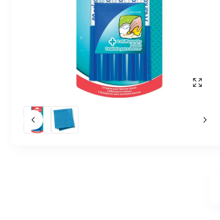
Affich
Slide précédent
Slid