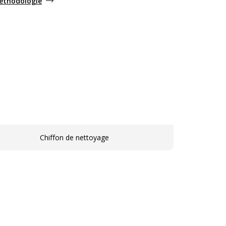
méthodologie
Chiffon de nettoyage
iques
ques