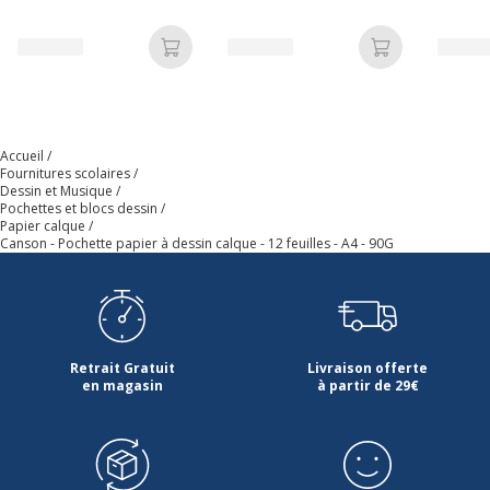
Code barre maitre
3148950171542
Ajouter au panier
Ajouter au p
Marque
CANSON
Référence produit fabricant
200017154
Accueil
Fournitures scolaires
Dessin et Musique
Pochettes et blocs dessin
Papier calque
Canson - Pochette papier à dessin calque - 12 feuilles - A4 - 90G
Retrait Gratuit
Livraison offerte
en magasin
à partir de 29€