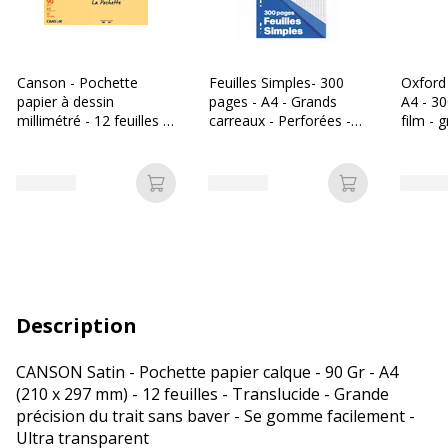
Canson - Pochette
Feuilles Simples- 300
Oxford 
papier à dessin
pages - A4 - Grands
A4 - 3
millimétré - 12 feuilles -
carreaux - Perforées -
film - 
A4 - 90 gr
Bureau Vallée
(Seyes)
Ajouter au panier
Ajouter au p
Description
CANSON Satin - Pochette papier calque - 90 Gr - A4
(210 x 297 mm) - 12 feuilles - Translucide - Grande
précision du trait sans baver - Se gomme facilement -
Ultra transparent