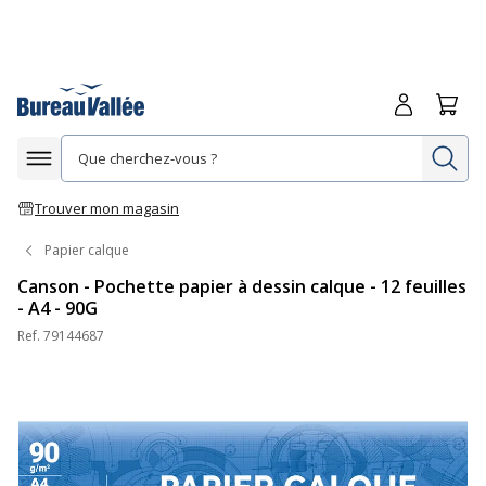
Me connecte
Panie
Re
Afficher la navigation
Trouver mon magasin
Papier calque
Canson - Pochette papier à dessin calque - 12 feuilles
- A4 - 90G
Ref.
79144687