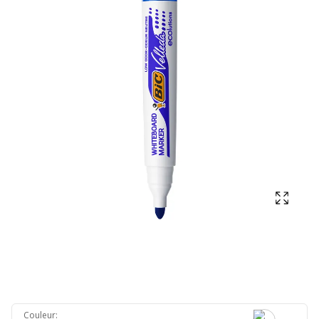
Affich
Couleur
: