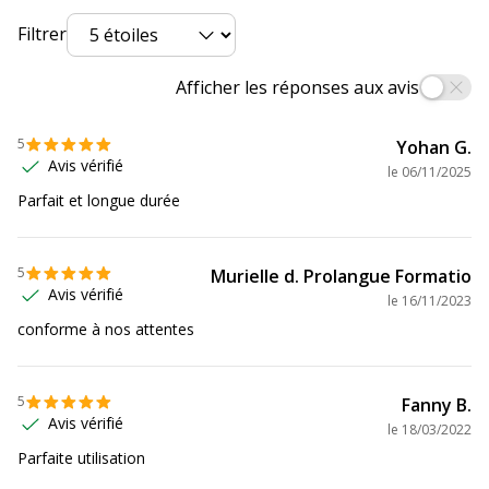
Filtrer
Type d'encre
Encre à base d'alcool
Données d'identification
Afficher les réponses aux avis
Données d'identification
5
Yohan G.
Code barre maitre
3086129999620
Avis vérifié
le
06/11/2025
Parfait et longue durée
Marque
BIC
Référence produit fabricant
525826X1
5
Murielle d. Prolangue Formatio
Avis vérifié
le
16/11/2023
Caractéristiques environnementales
conforme à nos attentes
Caractéristiques environnementales
Impact environnemental
undefined kg CO2e
5
Fanny B.
Avis vérifié
le
18/03/2022
Parfaite utilisation