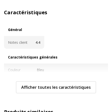
Caractéristiques
Général
Général
Notes client
4.4
Caractéristiques générales
Caractéristiques générales
Couleur
Bleu
Quantité
1
Afficher toutes les caractéristiques
incluse
Sous-
Stylos à pointe de fibre, marqueurs et
catégorie
surligneurs
Produits similaires