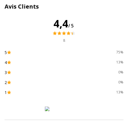
l'encre
Avis Clients
Code barres
Encre effaçable à sec
Encre à faible odeur
4,4
Extrémité à code couleur
/5
Pointe bloquée
Pointe résistante à la
pression
8
Sans PVC
5
75%
Largeur maximum de la
1.5 mm
4
13%
ligne (mm)
3
0%
Matériau d'embout
Acrylique
2
0%
1
13%
Matériau du produit
Plastique
Taille de l'embout
4.95 mm
Type d'embout
Ogive