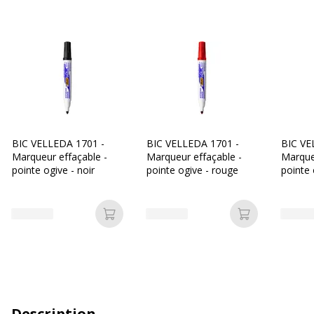
BIC VELLEDA 1701 -
BIC VELLEDA 1701 -
BIC VE
Marqueur effaçable -
Marqueur effaçable -
Marque
pointe ogive - noir
pointe ogive - rouge
pointe 
Ajouter au panier
Ajouter au p
Description