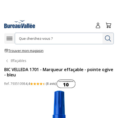
Me connecte
Panie
Re
Afficher la navigation
Trouver mon magasin
Effaçables
BIC VELLEDA 1701 - Marqueur effaçable - pointe ogive
- bleu
Coût environnemental :
Ref.
79351098
4,4
(8 avis)
10