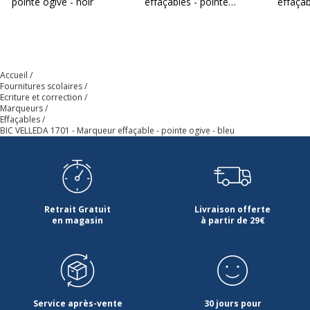
pointe ogive - noir
effaçables - pointe
effaçab
ogive - noir
ogive -
Accueil
Fournitures scolaires
Ecriture et correction
Marqueurs
Effaçables
BIC VELLEDA 1701 - Marqueur effaçable - pointe ogive - bleu
Retrait Gratuit
Livraison offerte
en magasin
à partir de 29€
Service après-vente
30 jours pour