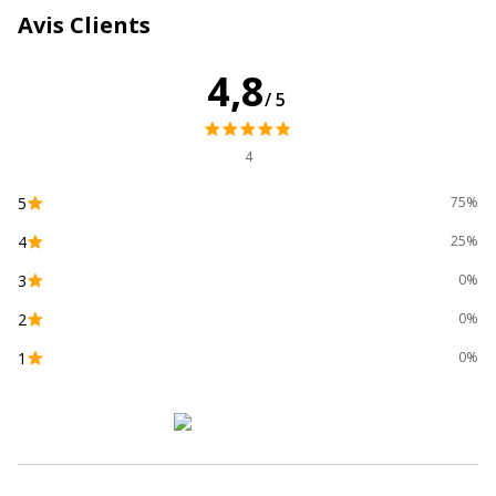
l'encre
Avis Clients
Encre effaçable à sec
Encre à faible odeur
Pointe bloquée
4,8
Sans PVC
/5
Largeur maximum de la
1.5 mm
4
ligne (mm)
5
75%
Matériau d'embout
Acrylique
4
25%
Matériau du produit
Plastique
3
0%
2
0%
Type d'embout
Ogive
1
0%
Type d'encre
Encre à base d'alcool
Données d'identification
Données d'identification