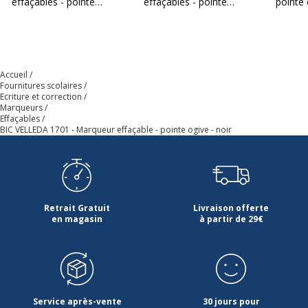
effaçables - pointe
effaçables - pointe
pointe 
ogive - noir
ogive - bleu
Accueil
Fournitures scolaires
Ecriture et correction
Marqueurs
Effaçables
BIC VELLEDA 1701 - Marqueur effaçable - pointe ogive - noir
Retrait Gratuit
Livraison offerte
en magasin
à partir de 29€
Service après-vente
30 jours pour