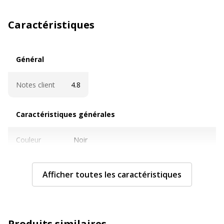
Caractéristiques
Général
Général
Notes client
4.8
Caractéristiques générales
Caractéristiques générales
Couleur
Noir
Quantité
1
Afficher toutes les caractéristiques
incluse
Sous-
Stylos à pointe de fibre, marqueurs et
catégorie
surligneurs
Produits similaires