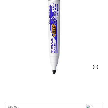
Affich
Couleur
: