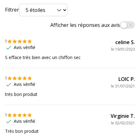
Code barre maitre
3086129999613
Filtrer
Marque
BIC
Afficher les réponses aux avis
Référence produit fabricant
525824X1
5
celine S.
Avis vérifié
le
19/01/2023
Caractéristiques environnementales
Caractéristiques environnementales
S efface très bien avec un chiffon sec
Impact environnemental
undefined kg CO2e
5
LOIC P.
Avis vérifié
le
31/07/2021
très bon produit
5
Virginie T.
Avis vérifié
le
02/02/2021
Très bon produit