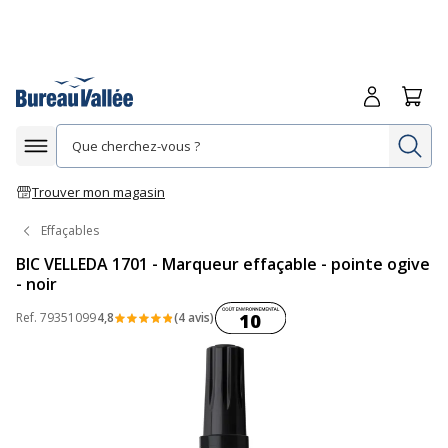
Me connecte
Panie
Re
Afficher la navigation
Trouver mon magasin
Effaçables
BIC VELLEDA 1701 - Marqueur effaçable - pointe ogive
- noir
Coût environnemental :
Ref.
79351099
4,8
(4 avis)
10