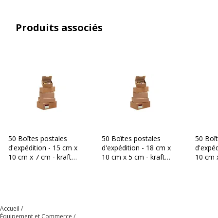
Produits associés
50 Boîtes postales
50 Boîtes postales
50 Boî
d'expédition - 15 cm x
d'expédition - 18 cm x
d'expéd
10 cm x 7 cm - kraft
10 cm x 5 cm - kraft
10 cm x
brun - Logistipack
brun - Logistipack
brun - 
Accueil
Équipement et Commerce