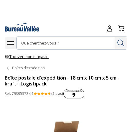
Me connecte
Panie
Re
Afficher la navigation
Trouver mon magasin
Boîtes d'expédition
Boîte postale d'expédition - 18 cm x 10 cm x 5 cm -
kraft - Logistipack
Coût environnemental :
Ref.
79395378
4,6
(5 avis)
9