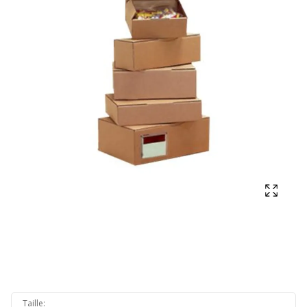
Affich
Taille
: