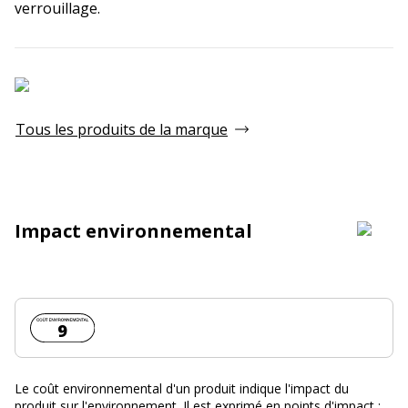
verrouillage.
Tous les produits de la marque
Impact environnemental
Coût environnemental :
9
Le coût environnemental d'un produit indique l'impact du
produit sur l'environnement. Il est exprimé en points d'impact :