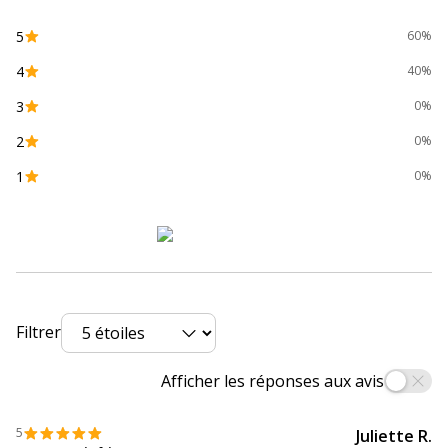
Largeur interieur
10 cm
5
60%
Largeur
18 cm
4
40%
Profondeur interieur
18 cm
3
0%
2
0%
Profondeur
10 cm
1
0%
Données logistiques
Données logistiques
Quantité emballée
1
Filtrer
Afficher les réponses aux avis
5
Juliette R.