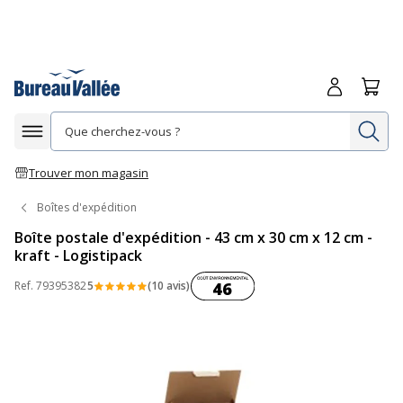
Me connecte
Panie
Re
Afficher la navigation
Trouver mon magasin
Boîtes d'expédition
Boîte postale d'expédition - 43 cm x 30 cm x 12 cm -
kraft - Logistipack
Coût environnemental :
Ref.
79395382
5
(10 avis)
46