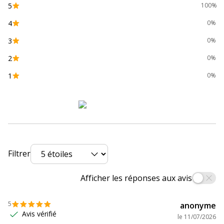
5
100%
Hauteur
12 cm
4
0%
Largeur interieur
30 cm
3
0%
2
Largeur
43 cm
0%
1
0%
Profondeur interieur
43 cm
Profondeur
30 cm
Données logistiques
Données logistiques
Filtrer
Quantité emballée
1
Afficher les réponses aux avis
5
anonyme
Avis vérifié
le
11/07/2026