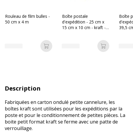
Rouleau de film bulles -
Boîte postale
Boîte p
50 cm x 4 m
d'expédition - 25 cm x
d'expéd
15 cm x 10 cm - kraft -
39,5 c
Logistipack
cm - kr
Ajouter au panier
Ajouter au p
Description
Fabriquées en carton ondulé petite cannelure, les
boîtes kraft sont utilisées pour les expéditions par la
poste et pour le conditionnement de petites pièces. La
boite petit format kraft se ferme avec une patte de
verrouillage.