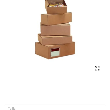
Affich
Taille
: