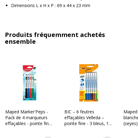
Dimensions L x H x P : 69 x 44 x 23 mm
Produits fréquemment achetés
ensemble
Maped Marker'Peps -
BIC – 6 feutres
Maped 
Pack de 4 marqueurs
effaçables Velleda –
blanch
effaçables - pointe fine -
pointe fine - 3 bleus, 1
(seyes)
couleurs assorties
noir, 1 rouge, 1 vert
dans di
couleu