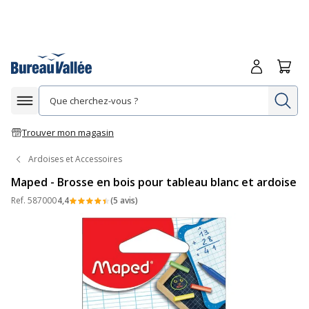
Me connecte
Panie
Re
Afficher la navigation
Trouver mon magasin
Ardoises et Accessoires
Maped - Brosse en bois pour tableau blanc et ardoise
Ref.
587000
4,4
(5 avis)