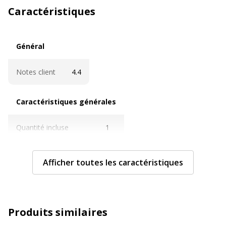
Caractéristiques
Général
Général
Notes client
4.4
Caractéristiques générales
Caractéristiques générales
Quantité incluse
1
Caractéristiques techniques
Caractéristiques techniques
Afficher toutes les caractéristiques
Matériau(x) du produit
Éponge
Données d'identification
Produits similaires
Données d'identification