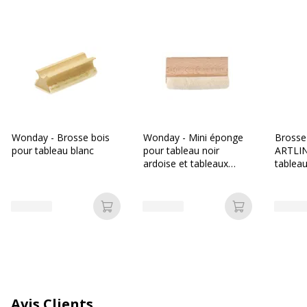
Code barre maitre
3154140587000
Marque
Maped
Référence produit fabricant
58700
Dimensions et poids
Dimensions et poids
Wonday - Brosse bois
Wonday - Mini éponge
Brosse
pour tableau blanc
pour tableau noir
ARTLIN
Hauteur
25 mm
ardoise et tableaux
tableau
blancs
mousse
dans di
Largeur
65 mm
couleu
Ajouter au panier
Ajouter au p
Profondeur
125 mm
Avis Clients