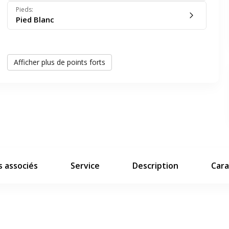
er en plein écran
Pieds
:
Pied Blanc
e suivant
Panneau de courtoisie
Afficher plus de points forts
2 ports de câbles
1 pied tubulaire réglable en hauteur
Visuel d'ambiance non contractuel
 associés
Service
Description
Cara