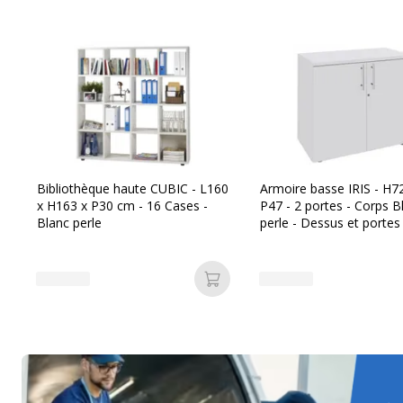
Bibliothèque haute CUBIC - L160
Armoire basse IRIS - H72
x H163 x P30 cm - 16 Cases -
P47 - 2 portes - Corps B
Blanc perle
perle - Dessus et portes
perle
Ajouter au panier