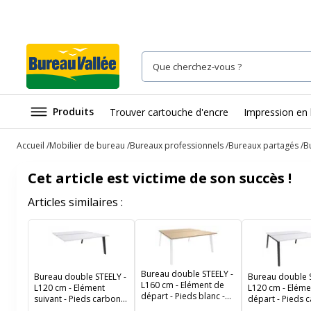
Produits
Trouver cartouche d'encre
Impression en 
Accueil
Mobilier de bureau
Bureaux professionnels
Bureaux partagés
B
Cet article est victime de son succès !
Articles similaires :
Bureau double STEELY -
Bureau double STEELY -
Bureau double S
L160 cm - Elément de
L120 cm - Elément
L120 cm - Eléme
départ - Pieds blanc -
suivant - Pieds carbone
départ - Pieds 
plateau imitation Chêne
- plateau Blanc perle
- plateau Blanc 