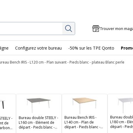
Rechercher
Trouver mon mag
ligne
Configurez votre bureau
-50% sur les TPE Qonto
Prom
ureau Bench IRIS - L120 cm - Plan suivant - Pieds blanc - plateau Blanc perle
Bureau doubl
Bureau Bench IRIS -
Bureau double STEELY -
TEELY -
L180 cm - El
L140 cm - Plan de
L160 cm - Elément de
nt de
départ - Pieds
départ - Pieds blanc -
départ - Pieds blanc -
carbone
plateau Blanc
plateau imitation Chêne
plateau imitation Chêne
perle