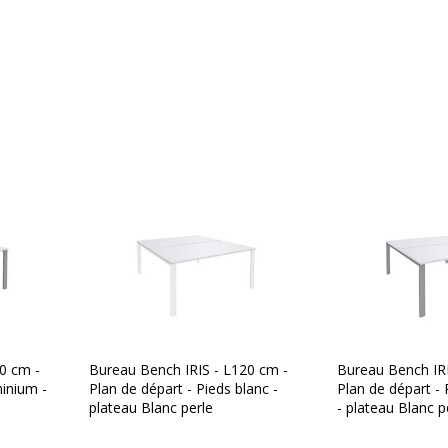
Modèle
Quantité incluse
Type de produit
Type de bureau
Caractéristiques de la
Caractéristiques de la s
Oui
Chants
0 cm -
Bureau Bench IRIS - L120 cm -
Bureau Bench IRI
minium -
Plan de départ - Pieds blanc -
Plan de départ -
Couleur
plateau Blanc perle
- plateau Blanc p
Densité panneaux