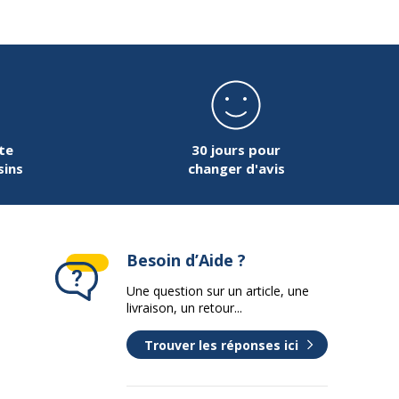
25 mm
Rectangulaire
120 cm
te
30 jours pour
sins
changer d'avis
Panneau de particules
ace supèrieur
Mélaminé haute résistance
Besoin d’Aide ?
163 cm
Une question sur un article, une
livraison, un retour...
Trouver les réponses ici
se