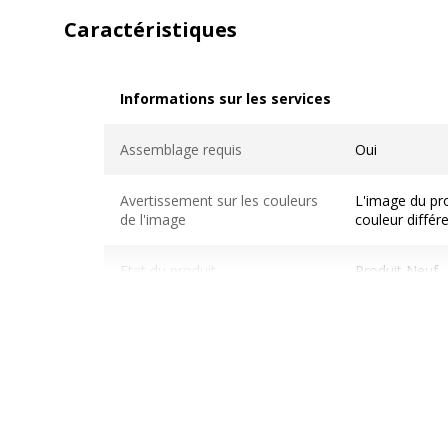
Caractéristiques
Informations sur les services
Informations sur les services
Assemblage requis
Oui
Avertissement sur les couleurs
L'image du pro
de l'image
couleur différ
Etat du produit
Produit Neuf
Normes de conformité
NF
Pays d'origine
France
Usage
Bureau open 