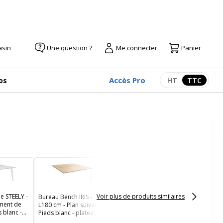
asin
Une question ?
Me connecter
Panier
Accès Pro
os
HT
TTC
Afficher les pr
Afficher
Bureau Bench IRIS -
L160 cm - Plan de
départ - Pieds blanc -
plateau imitation Erable
e STEELY -
Voir plus de produits similaires
Bureau Bench IRIS -
ément de
L180 cm - Plan suivant -
 blanc -
Pieds blanc - plateau
 Perle
imitation Chêne clair