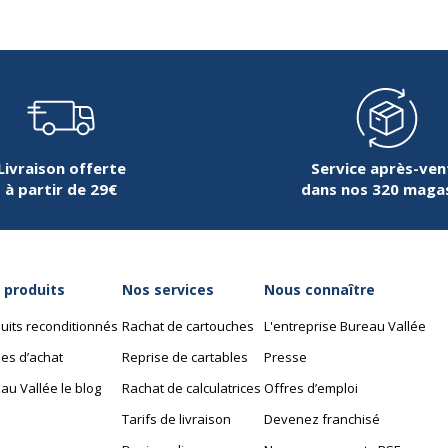
Épaisseur
Forme
Largeur du plateau
Livraison offerte
Service après-ven
à partir de 29€
dans nos 320 maga
Matériau
Nature de la Finition surf
 produits
Nos services
Nous connaître
Profondeur
uits reconditionnés
Rachat de cartouches
L'entreprise Bureau Vallée
es d’achat
Reprise de cartables
Presse
au Vallée le blog
Rachat de calculatrices
Offres d’emploi
Tarifs de livraison
Devenez franchisé
Caractéristiques de ba