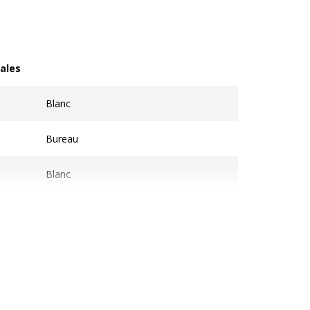
ales
les
Blanc
Bureau
Blanc
Modèle suivant
Blanc Perle
Iris