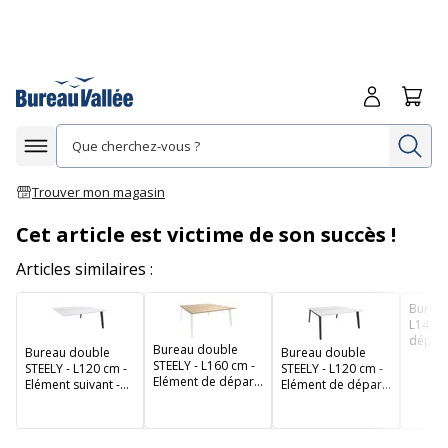
Me connecte
Panie
Re
Afficher la navigation
Trouver mon magasin
Cet article est victime de son succès !
Articles similaires :
Bureau
L140 c
départ
Bureau double
Bureau double
Bureau double
blanc 
STEELY - L160 cm -
STEELY - L120 cm -
STEELY - L120 cm -
imitat
Elément de départ
Elément suivant -
Elément de départ
clair
- Pieds blanc -
Pieds carbone -
- Pieds carbone -
plateau imitation
plateau Blanc perle
plateau Blanc perle
Chêne clair