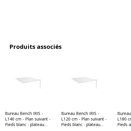
Pays d'origine
France
Usage
Bureau open space
Caractéristiques générales
Caractéristiques générales
Produits associés
Catégorie de couleur
Blanc
Conçu pour
Bureau
Couleur(s) de l'article
Aluminium
Design
Modèle de départ
Finition
Blanc Perle
Bureau Bench IRIS -
Bureau Bench IRIS -
Bureau
L140 cm - Plan suivant -
L120 cm - Plan suivant -
L180 cm
Gamme
Iris
Pieds blanc - plateau
Pieds blanc - plateau
Pieds 
Blanc perle
Blanc perle
plateau