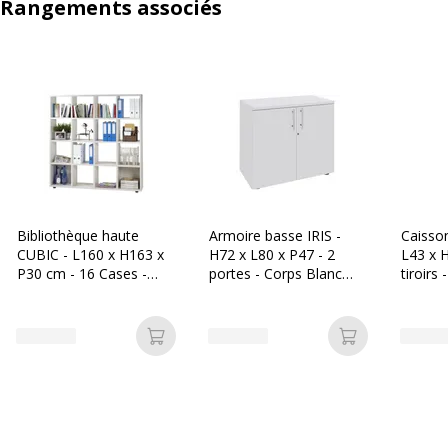
Rangements associés
Bibliothèque haute
Armoire basse IRIS -
Caisson
CUBIC - L160 x H163 x
H72 x L80 x P47 - 2
L43 x 
P30 cm - 16 Cases -
portes - Corps Blanc
tiroirs 
Blanc perle
perle - Dessus et portes
Blanc perle
Ajouter au panier
Ajouter au p