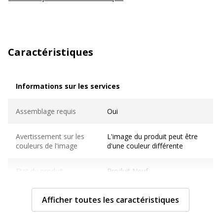
Caractéristiques
Informations sur les services
Informations sur les services
Assemblage requis
Oui
Avertissement sur les
L'image du produit peut être
couleurs de l'image
d'une couleur différente
Etat du produit
Produit Neuf
Normes de conformité
NF
Afficher toutes les caractéristiques