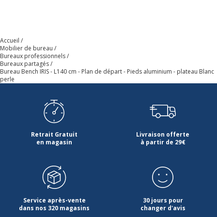
Modèle
Bureau double de départ
Quantité incluse
1
Accueil
Mobilier de bureau
Bureaux professionnels
Type de produit
Poste de travail
Bureaux partagés
Bureau Bench IRIS - L140 cm - Plan de départ - Pieds aluminium - plateau Blanc
perle
Type de bureau
Bureau partagé
Caractéristiques environnementales
Caractéristiques environnementales
Retrait Gratuit
Livraison offerte
Certification PEFC
Oui
en magasin
à partir de 29€
Caractéristiques de la surface supérieure
Caractéristiques de la surface supérieure
Chants
ABS 2mm
Service après-vente
30 jours pour
dans nos 320 magasins
changer d'avis
Couleur
Blanc perle