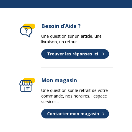
Densité panneaux
700 kg/m3
Besoin d’Aide ?
Épaisseur
25 mm
Une question sur un article, une
livraison, un retour...
Forme
Rectangulaire
Trouver les réponses ici
Largeur du plateau
140 cm
Matériau
Panneau de particules
Mon magasin
Nature de la Finition surface
Mélaminé haute
Une question sur le retrait de votre
supèrieur
résistance
commande, nos horaires, l'espace
services...
Profondeur
163 cm
Contacter mon magasin
Données d'identification
Données d'identification