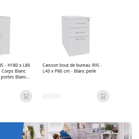
IS - H180 x L80
Caisson bout de bureau IRIS -
- Corps Blanc
L43 x P80 cm - Blanc perle
t portes Blanc
Ajouter au panier
Ajouter au pan