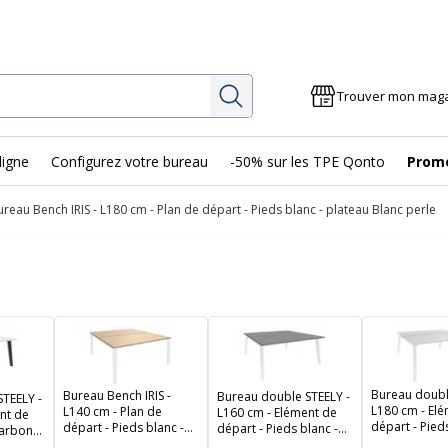
Rechercher
Trouver mon mag
ligne
Configurez votre bureau
-50% sur les TPE Qonto
Prom
ureau Bench IRIS - L180 cm - Plan de départ - Pieds blanc - plateau Blanc perle
Bureau doubl
Bureau Bench IRIS -
Bureau double STEELY -
TEELY -
L180 cm - El
L140 cm - Plan de
L160 cm - Elément de
nt de
départ - Pieds
départ - Pieds blanc -
départ - Pieds blanc -
carbone
plateau Blanc
plateau imitation Chêne
plateau imitation Chêne
perle