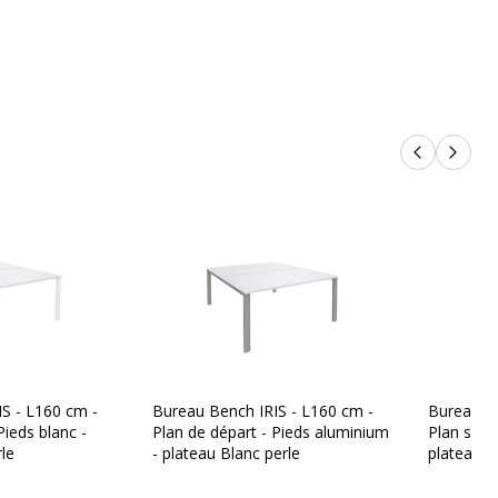
Bureau double de départ
1
Poste de travail
Produits p
Produi
Bureau partagé
 surface supérieure
urface supérieure
ABS 2mm
S - L160 cm -
Bureau Bench IRIS - L160 cm -
Bureau Be
Pieds blanc -
Plan de départ - Pieds aluminium
Plan suiva
Blanc perle
le
- plateau Blanc perle
plateau B
700 kg/m3