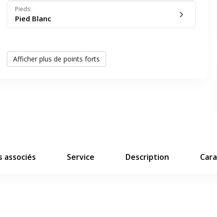
er en plein écran
Pieds
:
Pied Blanc
e suivant
Panneau de courtoisie
Afficher plus de points forts
2 ports de câbles
1 pied tubulaire réglable en hauteur
Visuel d'ambiance non contractuel
 associés
Service
Description
Cara