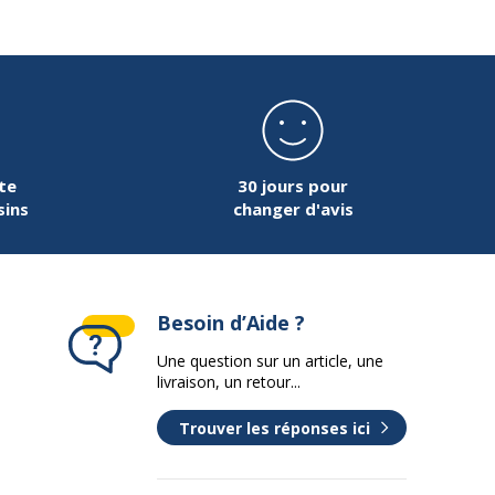
25 mm
Rectangulaire
180 cm
te
30 jours pour
sins
changer d'avis
Panneau de particules
ace supèrieur
Mélaminé haute résistance
Besoin d’Aide ?
163 cm
Une question sur un article, une
livraison, un retour...
Trouver les réponses ici
se