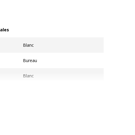
ales
les
Blanc
Bureau
Blanc
Modèle de départ
Blanc Perle
Iris