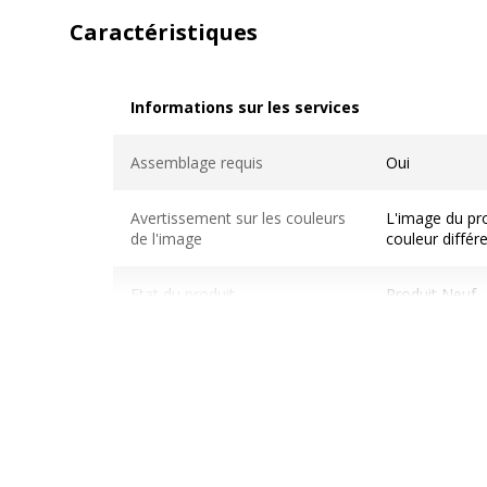
Caractéristiques
Informations sur les services
Informations sur les services
Assemblage requis
Oui
Avertissement sur les couleurs
L'image du pro
de l'image
couleur différ
Etat du produit
Produit Neuf
Normes de conformité
NF
Pays d'origine
France
Usage
Bureau open 