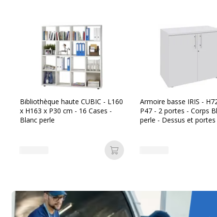
Bibliothèque haute CUBIC - L160
Armoire basse IRIS - H72
x H163 x P30 cm - 16 Cases -
P47 - 2 portes - Corps B
Blanc perle
perle - Dessus et portes
perle
Ajouter au panier