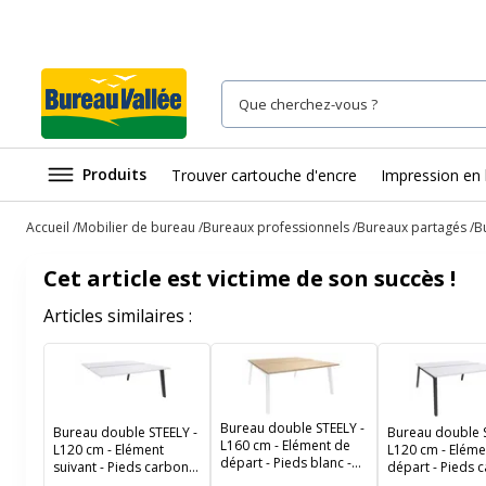
Produits
Trouver cartouche d'encre
Impression en 
Accueil
Mobilier de bureau
Bureaux professionnels
Bureaux partagés
B
Cet article est victime de son succès !
Articles similaires :
Bureau double STEELY -
Bureau double STEELY -
Bureau double S
L160 cm - Elément de
L120 cm - Elément
L120 cm - Eléme
départ - Pieds blanc -
suivant - Pieds carbone
départ - Pieds 
plateau imitation Chêne
- plateau Blanc perle
- plateau Blanc 