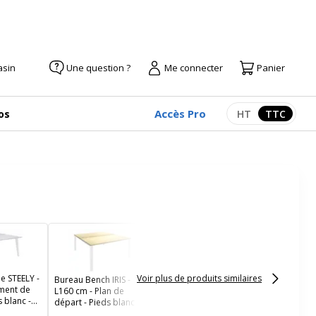
asin
Une question ?
Me connecter
Panier
Accès Pro
os
HT
TTC
Afficher les pr
Afficher
Bureau Bench IRIS -
L180 cm - Plan suivant -
Pieds blanc - plateau
imitation Chêne clair
e STEELY -
Voir plus de produits similaires
Bureau Bench IRIS -
ément de
L160 cm - Plan de
 blanc -
départ - Pieds blanc -
 Perle
plateau imitation Erable