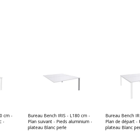
Modèle
Quantité incluse
Type de produit
Type de bureau
Caractéristiques de la
Caractéristiques de la s
Oui
Chants
0 cm -
Bureau Bench IRIS - L180 cm -
Bureau Bench IRI
c -
Plan suivant - Pieds aluminium -
Plan de départ - 
Couleur
plateau Blanc perle
plateau Blanc per
Densité panneaux