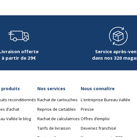
Épaisseur
Forme
Largeur du plateau
Livraison offerte
Service après-ven
à partir de 29€
dans nos 320 maga
Matériau
Nature de la Finition surf
 produits
Nos services
Nous connaître
Profondeur
uits reconditionnés
Rachat de cartouches
L'entreprise Bureau Vallée
es d’achat
Reprise de cartables
Presse
au Vallée le blog
Rachat de calculatrices
Offres d’emploi
Tarifs de livraison
Devenez franchisé
Caractéristiques de ba