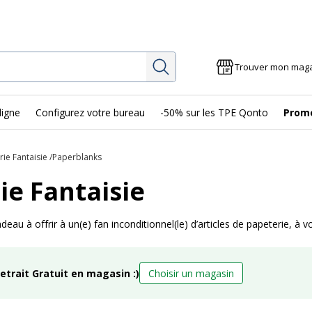
Rechercher
Trouver mon mag
ligne
Configurez votre bureau
-50% sur les TPE Qonto
Prom
ie Fantaisie
Paperblanks
ie Fantaisie
eau à offrir à un(e) fan inconditionnel(le) d’articles de papeterie, à
retrait Gratuit en magasin :)
Choisir un magasin