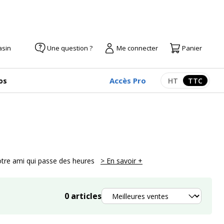
asin
Une question ?
Me connecter
Panier
Accès Pro
os
HT
TTC
Afficher les pr
Afficher
 votre ami qui passe des heures
> En savoir +
Trier
0
articles