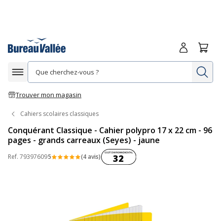
Me connecte
Panie
Re
Afficher la navigation
Trouver mon magasin
Cahiers scolaires classiques
Conquérant Classique - Cahier polypro 17 x 22 cm - 96
pages - grands carreaux (Seyes) - jaune
Coût environnemental :
Ref.
79397609
5
(4 avis)
32