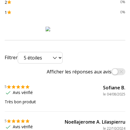
2
0%
Caractéristiques environnementales
1
0%
Certification PEFC
Oui
Impact environnemental
undefined kg CO2e
Données d'identification
Données d'identification
Filtrer
Code barre maitre
3020120203928
Afficher les réponses aux avis
Marque
CONQUERANT
5
Sofiane B.
Avis vérifié
Référence produit fabricant
100902099
le
04/08/2025
Très bon produit
Données logistiques
Données logistiques
5
Noellajerome A. Lilaspierru
Quantité emballée
1
Avis vérifié
le
22/10/2024