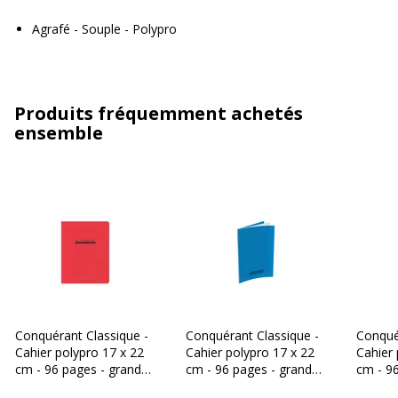
Agrafé - Souple - Polypro
Produits fréquemment achetés
ensemble
Conquérant Classique -
Conquérant Classique -
Conqué
Cahier polypro 17 x 22
Cahier polypro 17 x 22
Cahier 
cm - 96 pages - grands
cm - 96 pages - grands
cm - 9
carreaux (Seyes) - rouge
carreaux (Seyes) - bleu
carreau