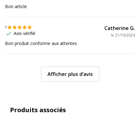
Bon article
Dimensions et poids
Dimensions et poids
5
Catherine G.
Largeur
170 mm
Avis vérifié
le
21/10/2024
Bon produit conforme aux attentes
Profondeur
220 mm
Afficher plus d’avis
Produits associés