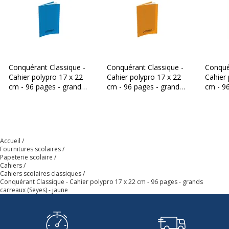
Conquérant Classique -
Conquérant Classique -
Conqué
Cahier polypro 17 x 22
Cahier polypro 17 x 22
Cahier 
cm - 96 pages - grands
cm - 96 pages - grands
cm - 9
carreaux (Seyes) - bleu
carreaux (Seyes) -
carreau
orange
Accueil
Fournitures scolaires
Papeterie scolaire
Cahiers
Cahiers scolaires classiques
Conquérant Classique - Cahier polypro 17 x 22 cm - 96 pages - grands
carreaux (Seyes) - jaune