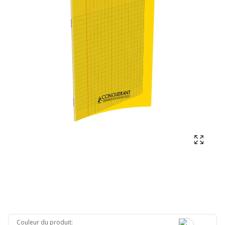
Affich
Couleur du produit
: