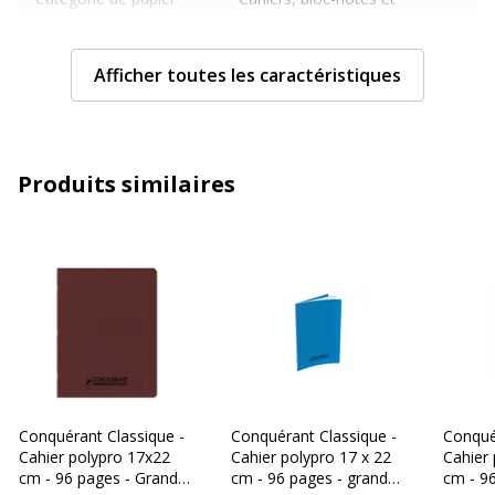
recharges
Afficher toutes les caractéristiques
Format
17 x 22 cm
Grammage
90 g/m2
Produits similaires
Matériau(x) du produit
Papier
Matière de la
Polypropylène (PP)
couverture
Nombre de pages
96 Page(s)
Nombre de pages ou
48 Feuille(s)
feuilles
Conquérant Classique -
Conquérant Classique -
Conqué
Relié
Reliure latérale
Cahier polypro 17x22
Cahier polypro 17 x 22
Cahier 
cm - 96 pages - Grands
cm - 96 pages - grands
cm - 9