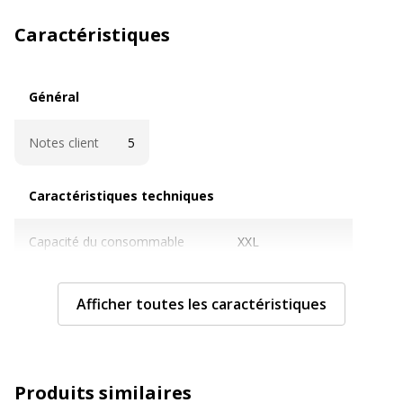
Caractéristiques
Général
Général
Notes client
5
Caractéristiques techniques
Caractéristiques techniques
Capacité du consommable
XXL
Cartouches de marque
Oui
Afficher toutes les caractéristiques
Couleur du consommable
Bleu photo
Nombre de pages imprimables
9140
Produits similaires