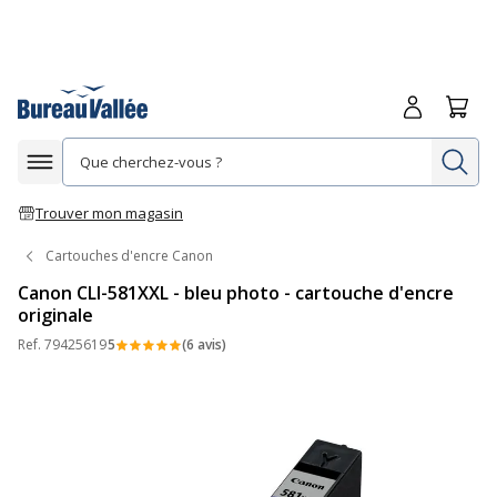
Me connecte
Panie
Re
Afficher la navigation
Trouver mon magasin
Cartouches d'encre Canon
Canon CLI-581XXL - bleu photo - cartouche d'encre
originale
Ref.
79425619
5
(6 avis)