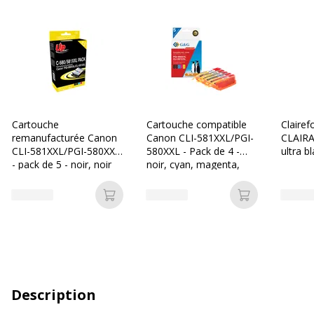
Cartouche
Cartouche compatible
Clairef
remanufacturée Canon
Canon CLI-581XXL/PGI-
CLAIRA
CLI-581XXL/PGI-580XXL
580XXL - Pack de 4 -
ultra b
- pack de 5 - noir, noir
noir, cyan, magenta,
297 mm
photo, cyan, magenta,
jaune - G&G
Ramette
jaune - Uprint
Ajouter au panier
Ajouter au p
Description