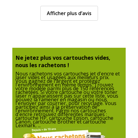
Afficher plus d’avis
Ne jetez plus vos cartouches vides,
nous les rachetons !
Nous rachetons vos cartouches jet d'encre et
laser vides et usagées aux meilleurs prix.
Vous gagnez de l'argent et protégez
l'environnement en même temps. Trouvez
votre modèle parmi plus de 150 références
rachetées. Si votre cartouche ou votre toner
laser n'apparaissent pas sur cette liste, vous
pouvez la ramener en magasin ou nous
l'envoyer par courrier, pour recyclage. Vous
participez ainsi à la préservation de
l'environnement. Parmi nos cartouches
d'encre retrouvez différentes marques :
cartouche HP, cartouche Epson, cartouche
Canon, cartouche Brother et cartouche
Lexmark, ...