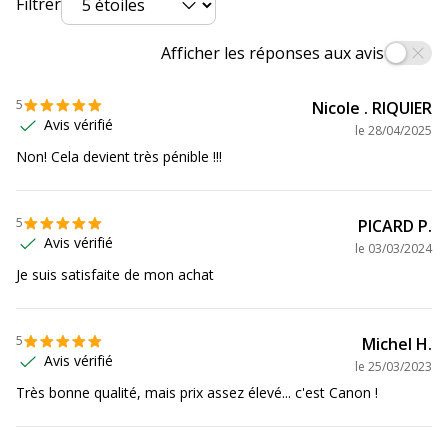
Filtrer
Informations sur les services
Afficher les réponses aux avis
Informations sur les services
5
Nicole . RIQUIER
Etat du produit
Produit Neuf
Avis vérifié
le
28/04/2025
Données logistiques
Non! Cela devient très pénible !!!
Données logistiques
Quantité emballée
1
5
PICARD P.
Avis vérifié
le
03/03/2024
Je suis satisfaite de mon achat
5
Michel H.
Avis vérifié
le
25/03/2023
Très bonne qualité, mais prix assez élevé... c'est Canon !