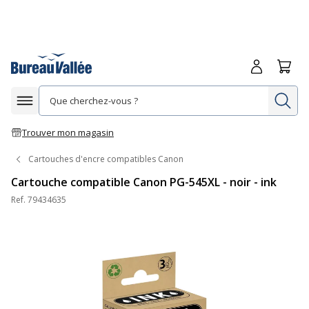
Me connecte
Panie
Re
Afficher la navigation
Trouver mon magasin
Cartouches d'encre compatibles Canon
Cartouche compatible Canon PG-545XL - noir - ink
Ref.
79434635