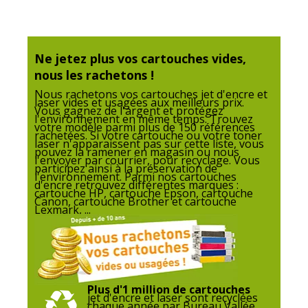
Code
8720282009172,2012349435922,871505701359
barre
maitre
Ne jetez plus vos cartouches vides,
Marque
Wecare
nous les rachetons !
Nous rachetons vos cartouches jet d'encre et
laser vides et usagées aux meilleurs prix.
Référence
K20609IBF
Vous gagnez de l'argent et protégez
produit
l'environnement en même temps. Trouvez
votre modèle parmi plus de 150 références
fabricant
rachetées. Si votre cartouche ou votre toner
laser n'apparaissent pas sur cette liste, vous
pouvez la ramener en magasin ou nous
Divers
l'envoyer par courrier, pour recyclage. Vous
participez ainsi à la préservation de
Divers
l'environnement. Parmi nos cartouches
d'encre retrouvez différentes marques :
cartouche HP, cartouche Epson, cartouche
Canon, cartouche Brother et cartouche
Compatibilité
Canon PIXMA iP2850
,
MG2450
,
MG2455
,
Lexmark, ...
détaillée du
MG2550
,
MG2550S
,
MG2555
,
MG2555S
,
produit
MG2950
,
MG2950S
,
MG3050
,
MG3051
,
MG3052
,
MG3053
,
MX495
,
TR4550
,
TR4551
,
TR4650
,
TR4651
,
TS205
,
TS305
,
TS3150
,
TS3151
,
TS3350
,
TS3351
,
TS3352
,
TS3355
,
TS3450
,
TS3451
,
TS3452
Plus d'1 million de cartouches
jet d'encre et laser sont recyclées
chaque année par Bureau Vallée