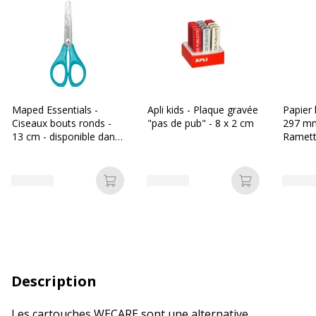
Maped Essentials -
Apli kids - Plaque gravée
Papier 
Ciseaux bouts ronds -
"pas de pub" - 8 x 2 cm
297 mm
13 cm - disponible dans
Ramette
différentes couleurs
- Les P
Ajouter au panier
Ajouter au p
Description
Les cartouches WECARE sont une alternative