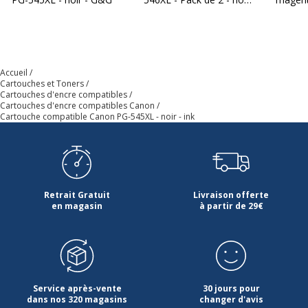
cyan, magenta, jaune -
ink
Accueil
Cartouches et Toners
Cartouches d'encre compatibles
Cartouches d'encre compatibles Canon
Cartouche compatible Canon PG-545XL - noir - ink
Retrait Gratuit
Livraison offerte
en magasin
à partir de 29€
Service après-vente
30 jours pour
dans nos 320 magasins
changer d'avis