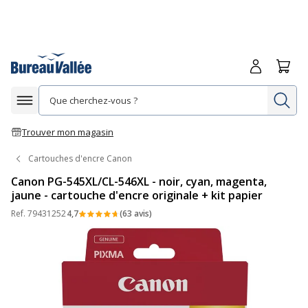
Me connecte
Panie
Re
Afficher la navigation
Trouver mon magasin
Cartouches d'encre Canon
Canon PG-545XL/CL-546XL - noir, cyan, magenta,
jaune - cartouche d'encre originale + kit papier
Ref.
79431252
4,7
(63 avis)