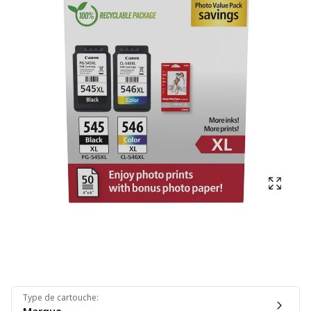
Affich
Type de cartouche
: