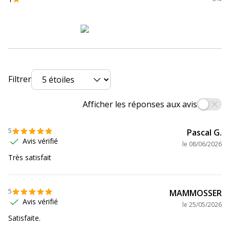
Référence produit
8286B011
fabricant
Divers
Divers
Filtrer
Compatibilité
Canon PIXMA iP2850
,
MG2450
,
détaillée du
MG2550
,
MG2550S
,
MG2555S
,
produit
MG2950
,
MG3050
,
MG3051
,
MG3052
,
Afficher les réponses aux avis
MG3053
,
MX495
,
TR4550
,
TR4551
,
TR4650
,
TR4651
,
TS205
,
TS305
,
TS3150
,
TS3151
,
TS3350
,
TS3351
,
5
Pascal G.
TS3352
,
TS3355
,
TS3450
,
TS3451
,
Avis vérifié
le
08/06/2026
TS3452
Très satisfait
Consommables
Pack de 2
inclus
5
MAMMOSSER
Avis vérifié
le
25/05/2026
Supports inclus
Papier photo - 100 x 150 mm - 50
Satisfaite.