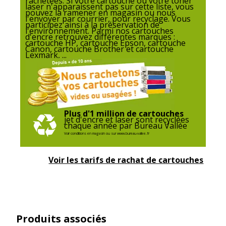
rachetées. Si votre cartouche ou votre toner
laser n'apparaissent pas sur cette liste, vous
pouvez la ramener en magasin ou nous
l'envoyer par courrier, pour recyclage. Vous
participez ainsi à la préservation de
l'environnement. Parmi nos cartouches
d'encre retrouvez différentes marques :
cartouche HP, cartouche Epson, cartouche
Canon, cartouche Brother et cartouche
Lexmark, ...
Plus d'1 million de cartouches
jet d'encre et laser sont recyclées
chaque année par Bureau Vallée
Voir conditions en magasin ou sur www.bureau-vallee.fr
Voir les tarifs de rachat de cartouches
Produits associés