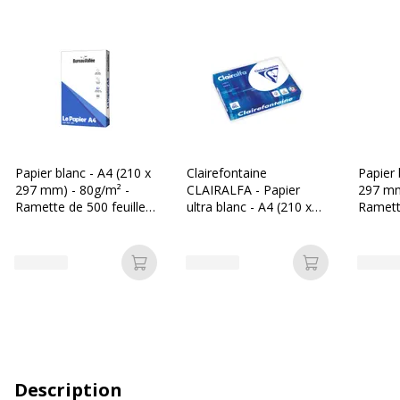
Papier blanc - A4 (210 x
Clairefontaine
Papier 
297 mm) - 80g/m² -
CLAIRALFA - Papier
297 mm
Ramette de 500 feuilles
ultra blanc - A4 (210 x
Ramette
- Bureau Vallée
297 mm) - 80 g/m² -
- Les P
Ramette de 500 feuilles
Ajouter au panier
Ajouter au p
Description